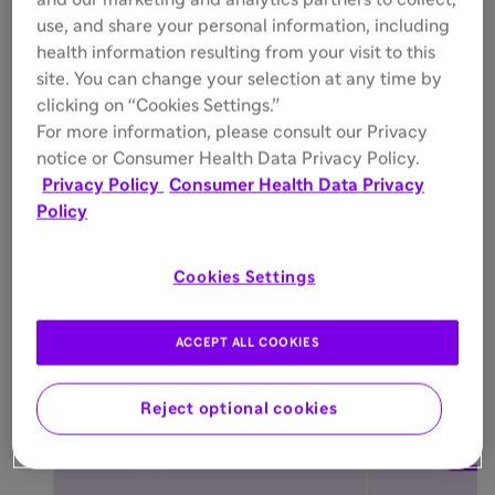
and our marketing and analytics partners to collect,
詳しく見る
詳しく見る
use, and share your personal information, including
health information resulting from your visit to this
site. You can change your selection at any time by
clicking on “Cookies Settings.”
すべてを見る
For more information, please consult our Privacy
notice or Consumer Health Data Privacy Policy.
クイックリンク
Privacy Policy
Consumer Health Data Privacy
Policy
Cookies Settings
ACCEPT ALL COOKIES
Reject optional cookies