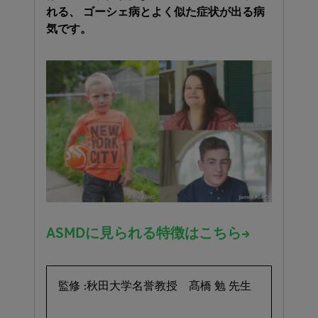
れる、​ ゴーシェ病と​よく​似た​症状が​出る​病
気です。​
ASMDに​見られる​特徴は​こちら→
監修 :秋田大学名誉教授 髙橋 勉 先生