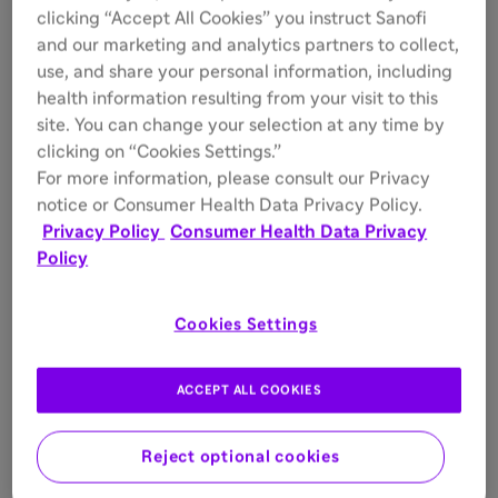
clicking “Accept All Cookies” you instruct Sanofi
☑
貧血
and our marketing and analytics partners to collect,
use, and share your personal information, including
骨痛の既往歴、骨減少症
health information resulting from your visit to this
☑
(骨密度低下)、骨折
site. You can change your selection at any time by
clicking on “Cookies Settings.”
For more information, please consult our Privacy
HDLコレステロール低値
☑
☑
(40mg/dL未満)
notice or Consumer Health Data Privacy Policy.
Privacy Policy
Consumer Health Data Privacy
Policy
☑
間質性肺疾患
Cookies Settings
眼底黄斑部のチェリーレッ
☑
ド斑
ACCEPT ALL COOKIES
成長の遅れ(精神運動発達
☑
☑
遅滞・退行、 低身長)
Reject optional cookies