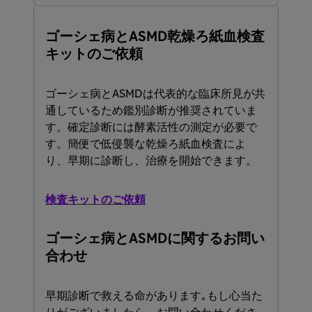
ゴーシェ病と​ASMD乾燥ろ紙血検査
キットの​ご依頼
ゴーシェ病と​ASMDは​代表的な​臨床所見が​共
通している​ため鑑別診断が​推奨されていま
す。​確定診断には​酵素活性の​測定が​必要で
す。​簡便で​低侵襲な​乾燥ろ紙血検査に​よ
り、​早期に​診断し、​治療を​開始できます。​
検査キットの​ご依頼
ゴーシェ病と​ASMDに​関する​お問い​
合わせ
早期診断で​救える​命が​あります｡もし心当た