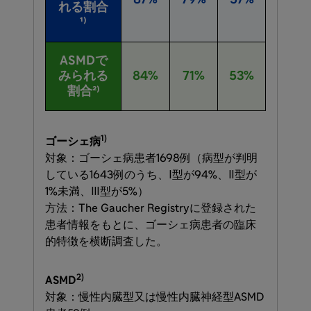
87%
79%
57%
れる割合
¹⁾
ASMDで
みられる
84%
71%
53%
割合²⁾
1)
ゴーシェ病
対象：ゴーシェ病患者1698例​（病型が​判明
している​1643例の​うち、​Ⅰ型が​94%、​Ⅱ型が​
1%未満、​Ⅲ型が​5%）​
方​法：The Gaucher Registryに​登録された​
患者情報を​もとに、​ゴーシェ病患者の​臨床
的特徴を​横断調査した。
2)
ASMD
対象​：慢性内臓型又は​慢性内臓神経型ASMD