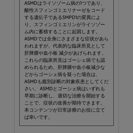
ASMDは​ライソゾーム病の​1つであり、​
酸性スフィンゴミエリナーゼを​コード
する​遺伝子である​SMPD1の​変異に​よ
り、​スフィンゴミエリンが​ライソゾー
ム内に​蓄積する​ことに​起因します。​
ASMDでは​全身に​さまざまな​症状が​あら
われますが、​代表的な​臨床所見と​して​
肝脾腫や​血小板 減少が​あげられます。​
これらの​臨床所見は​ゴーシェ病でも​認
められる​ため、​肝脾腫や​血小板減少な
どから​ゴーシェ病を​疑った​場合は、​
ASMDも​鑑別診断の​対象疾患と​してくだ
さい。​ ASMDと​ゴーシェ病は​いずれも​
早期に​診断し、​適切な​治療を​開始する​
ことで、​症状の​改善が​期待できます。​
本コンテンツが​日常診療の​お役に​立て
ば幸いです。