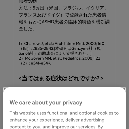
患者59例
方​法：5ヵ国​（米国、​ブラジル、​イタリア、​
フランス及びドイツ）で​登録された​患者情
報を​もとに​ASMD患者の​臨床的特徴を​横断調
査した。
1）​Charrow J, et al.: Arch Intern Med. 2000; 160​
（18）​: 2835-2843.[本研究は​Genzyme社​（現
Sanofi社）の​助成金に​より​支援された。​]
2）​McGovern MM, et al.: Pediatrics. 2008; 122​
（2）​: e341-e349.
<当てはまる症状はどれですか? >
☑
☑
脾腫または肝腫大がある
We care about your privacy
This website uses functional and optional cookies to
血小板減少(≦15万μL),出血
☑
☑
enhance your experience, deliver advertising
傾向
content to you, and improve our services. By