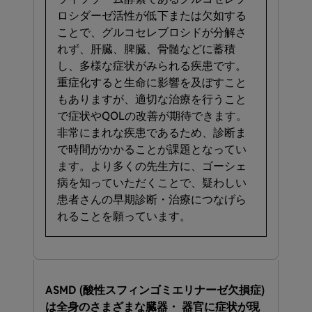
ロシダー​ゼ活性が​低下または​欠如する​
ことで、​グルコセレブロシドが​分解さ
れず、​肝臓、​脾臓、​骨髄などに​蓄積
し、​多様な​症状が​みられる​疾患です。​
重症化すると​生命に​影響を​及ぼすこと
もありますが、​適切な​治療を​行う​こと
で​症状や​QOLの​改善が​期待できます。​
非常に​まれな​疾患である​ため、​診断ま
で​時間が​かかる​ことが​課題と​なってい
ます。​より​多くの​先生方に、​ゴーシェ
病を​知っていただく​ことで、​疑わしい​
患者さんの​早期診断・治療に​つなげら
れる​ことを​願っています。
ASMD ​(酸性スフィンゴミエリナーゼ欠損症)
は​全身の​さまざまな​臓器・ 器官に​症状が​現