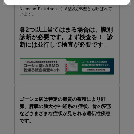
＊ASMDは、ニーマン・ピック病（NPD：
Niemann-Pick disease）A型及びB型とも呼ばれて
います。
各2つ以上​当てはまる​場合は、​識別
診断が​必要です。​まず検査を！ 診
断には​並行して​検査が​必要です。​
ゴーシェ病は​特定の​脂質の​蓄積に​より​肝
臓、​脾臓の​腫大や​神経系の​ 症状、​骨の​変形
などさまざまな​症状が​見られる​遺伝性疾患
です。