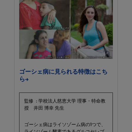
ゴーシェ病に​見られる​特徴は​こち
ら→
監修 : 学校法人慈恵大学 理事・​特命教
授 井田 博幸 先生
ゴーシェ病は​ライソゾーム病の​1つで、​
ライソゾーム酵素である​グルコセレブ