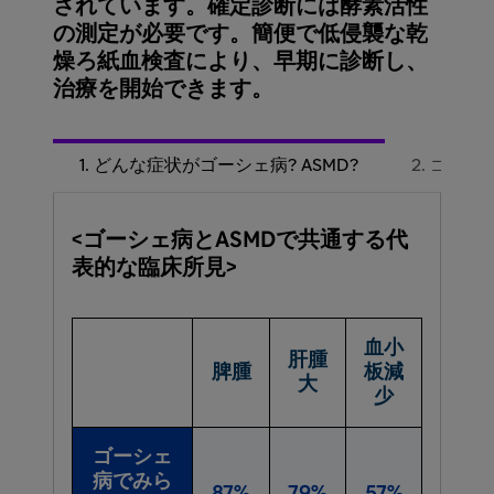
されています。確定診断には酵素活性
の測定が必要です。簡便で低侵襲な乾
燥ろ紙血検査により、早期に診断し、
治療を開始できます。
1. どんな​症状が​ゴーシェ病? ASMD?
2. ゴーシ
<ゴーシェ病とASMDで共通する代
表的な臨床所見>
血小
肝腫
脾腫
板減
大
少
ゴーシェ
病でみら