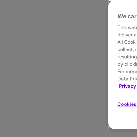
We car
This web
deliver 
All Cook
collect,
resulting
by click
For more
Data Pri
Privacy
Cookies