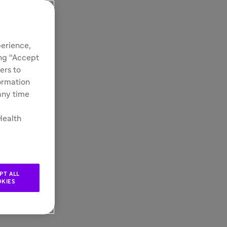
perience,
ing “Accept
ers to
formation
 any time
Health
PT ALL
KIES