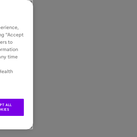
perience,
ing “Accept
ers to
formation
 any time
Health
PT ALL
KIES