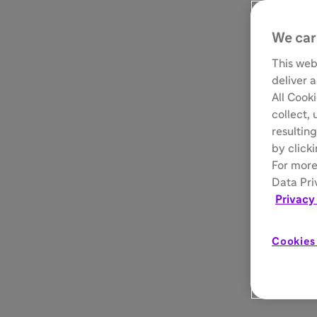
We car
This web
deliver 
All Cook
collect,
resulting
by click
For more
Data Pri
Privacy
Cookies