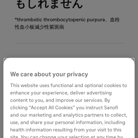
もしれません
*thrombotic thrombocytopenic purpura、血栓
性血小板減少性紫斑病
We care about your privacy
✓原因不明の血小板減少(3万/μL以
下)、溶血性貧血
This website uses functional and optional cookies to
✓あざ、頭痛、疲労、発熱などの非特
enhance your experience, deliver advertising
異的症状
content to you, and improve our services. By
clicking “Accept All Cookies” you instruct Sanofi
and our marketing and analytics partners to collect,
このような患者さんは、後天性TTPの可能性があ
use, and share your personal information, including
ります。
health information resulting from your visit to this
site. You can change your selection at any time by