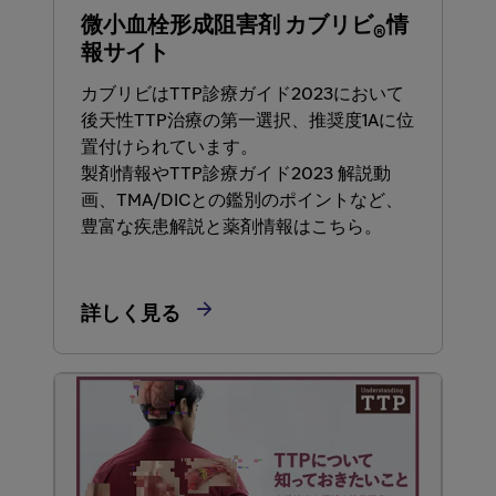
微小血栓形成阻害剤 カブリビ
情
®
報サイト
カブリビはTTP診療ガイド2023において
後天性TTP治療の第一選択、推奨度1Aに位
置付けられています。
製剤情報やTTP診療ガイド2023 解説動
画、TMA/DICとの鑑別のポイントなど、
豊富な疾患解説と薬剤情報はこちら。

詳しく見る