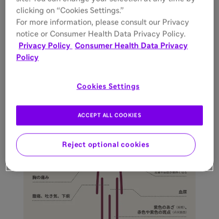
後天性TTPは微小血栓により突然死を引き起こす
clicking on “Cookies Settings.”
1)
可能性があり、未治療での致死率は90%
、死亡
For more information, please consult our Privacy
２)
までの中央値は9日間
です。 原因不明の血小板
notice or Consumer Health Data Privacy Policy.
減少、溶血性貧血を認めた場合は、ただちに後天
Privacy Policy
Consumer Health Data Privacy
性TTPを治療可能な施設へのご相談をおすすめい
Policy
たします。
Cookies Settings
1)2)
TTPの主な症状
ACCEPT ALL COOKIES
Reject optional cookies