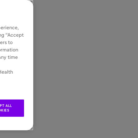
perience,
ing “Accept
ers to
formation
 any time
Health
PT ALL
KIES