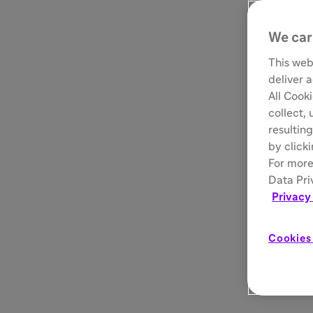
We car
This web
deliver 
All Cook
collect,
resulting
by click
For more
Data Pri
Privacy
Cookies