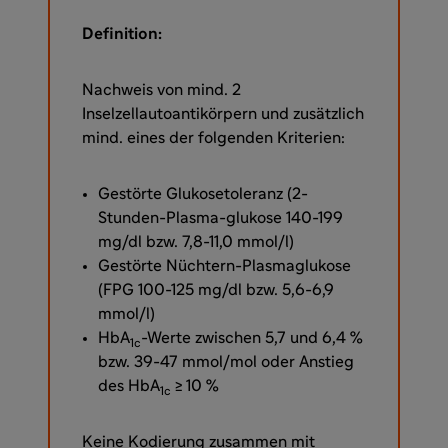
Definition:
Nachweis von mind. 2
Inselzellautoantikörpern und zusätzlich
mind. eines der folgenden Kriterien:
Gestörte Glukosetoleranz (2-
Stunden-Plasma-glukose 140-199
mg/dl bzw. 7,8-11,0 mmol/l)
Gestörte Nüchtern-Plasmaglukose
(FPG 100-125 mg/dl bzw. 5,6-6,9
mmol/l)
HbA
-Werte zwischen 5,7 und 6,4 %
1c
bzw. 39-47 mmol/mol oder Anstieg
des HbA
≥ 10 %
1c
Keine Kodierung zusammen mit