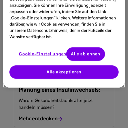
24.06.2026
anzuzeigen. Sie können Ihre Einwilligung jederzeit
anpassen oder widerrufen, indem Sie auf den Link
Die Insulin-Diskussion neu denken
„Cookie-Einstellungen" klicken. Weitere Informationen
darüber, wie wir Cookies verwenden, finden Sie in
unserem Datenschutzhinweis, der in der Fußzeile der
Website verfügbar ist.
Mehr entdecken
Cookie-Einstellungen
Alle ablehnen
WISSEN
24.06.2026
Alle akzeptieren
Die Dringlichkeit der proaktiven
Planung eines Insulinwechsels:
Warum Gesundheitsfachkräfte jetzt
handeln müssen?
Mehr entdecken