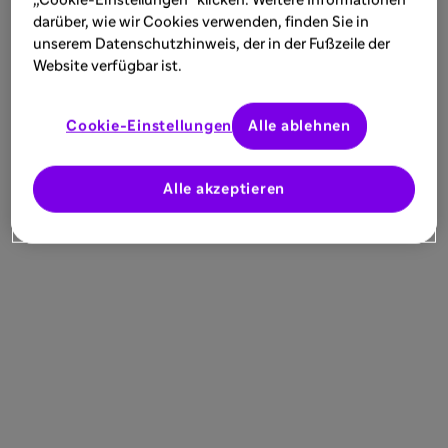
„Cookie-Einstellungen" klicken. Weitere Informationen
Ihnen nach dem Download sofort zur
darüber, wie wir Cookies verwenden, finden Sie in
Verfügung.
unserem Datenschutzhinweis, der in der Fußzeile der
Mehr entdecken
Website verfügbar ist.
Cookie-Einstellungen
Alle ablehnen
Alle akzeptieren