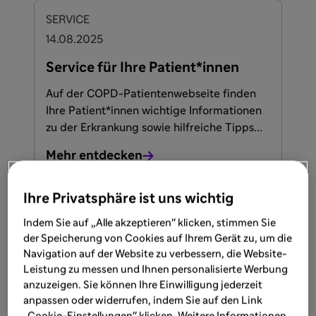
SERVICE
14.08.2025
Service für Ihre Patient*innen
Auf der COPD-Patientenwebseite finden
Ihre Patient*innen wichtige Informationen
zu der Erkrankung sowie hilfreiche Tipps
und Broschüren zum herunterladen.
Mehr entdecken
Ihre Privatsphäre ist uns wichtig
SERVICE
Indem Sie auf „Alle akzeptieren" klicken, stimmen Sie
der Speicherung von Cookies auf Ihrem Gerät zu, um die
24.03.2025
Navigation auf der Website zu verbessern, die Website-
Servicematerial COPD
Leistung zu messen und Ihnen personalisierte Werbung
anzuzeigen. Sie können Ihre Einwilligung jederzeit
Wählen Sie hier die Materialien aus, die Sie
anpassen oder widerrufen, indem Sie auf den Link
herunterladen möchten. Diese stehen