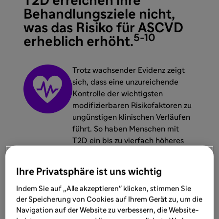
T2D erreichen ihre
Behandlungsziele nicht,
was das Risiko für ASCVD
5-10
erheblich erhöht.
Trotz wachsender Evidenz zeigt
sich, dass eine unzureichende
Kontrolle der wichtigsten
modifizierbaren Risikofaktoren zu
ungünstigen klinischen Verläufen
führt. So haben Menschen mit
T2D ein bis zu vierfach höheres
Risiko, im Laufe ihres Lebens eine
CVD zu entwickeln; das Vorliegen
Ihre Privatsphäre ist uns wichtig
einer ASCVD steigert das Risiko
3
zusätzlich.
Indem Sie auf „Alle akzeptieren" klicken, stimmen Sie
der Speicherung von Cookies auf Ihrem Gerät zu, um die
Navigation auf der Website zu verbessern, die Website-
Diese Versorgungslücken spiegeln