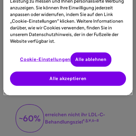
Leistung zu messen und Ihnen personalisierte Werbung
sich in mehreren modifizierbaren
anzuzeigen. Sie können Ihre Einwilligung jederzeit
Risikofaktoren wider:
anpassen oder widerrufen, indem Sie auf den Link
„Cookie-Einstellungen" klicken. Weitere Informationen
darüber, wie wir Cookies verwenden, finden Sie in
haben ihren Blutdruck nicht im
unserem Datenschutzhinweis, der in der Fußzeile der
†,5
Website verfügbar ist.
Zielbereich
Cookie-Einstellungen
Alle ablehnen
†,5
erreichen ihr HbA
-Ziel nicht
Alle akzeptieren
1c
erreichen nicht ihr LDL-C-
‡,§,¥,6–8
Behandlungsziel