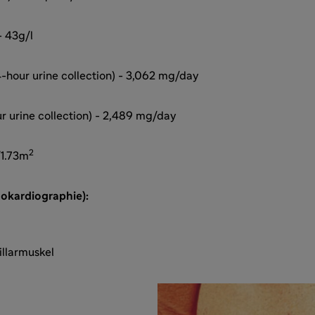
- 43g/l
4-hour urine collection) - 3,062 mg/day
r urine collection) - 2,489 mg/day
2
/1.73m
hokardiographie):
H
llarmuskel