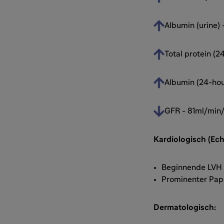
Albumin (urine) 
Total protein (2
Albumin (24-hou
GFR - 81ml/min
Kardiologisch (Ec
Beginnende LV
Prominenter Papi
Dermatologisch: