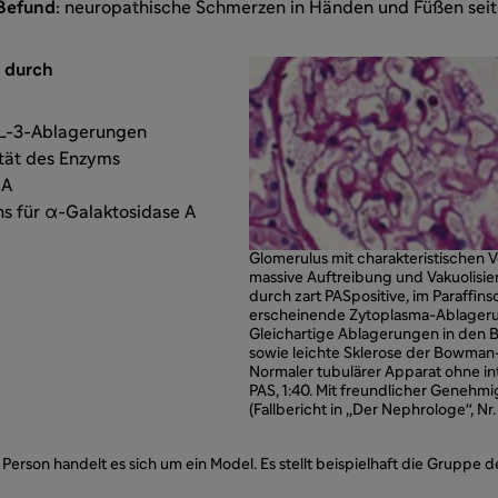
Befund
: neuropathische Schmerzen in Händen und Füßen sei
t durch
GL-3-Ablagerungen
ität des Enzyms
 A
s für α-Galaktosidase A
Glomerulus mit charakteristischen
massive Auftreibung und Vakuolisi
durch zart PAS­positive, im Paraffin
erscheinende Zytoplasma­-Ablagerun
Gleichartige Ablagerungen in den 
sowie leichte Sklerose der Bowman­-K
Normaler tubulärer Apparat ohne inte
PAS, 1:40. Mit freundlicher Genehmi
(Fallbericht in „Der Nephrologe“, Nr
Person handelt es sich um ein Model. Es stellt beispielhaft die Gruppe de