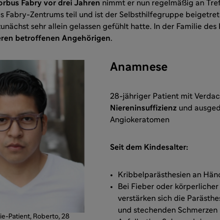
rbus Fabry vor drei Jahren
nimmt er nun regelmäßig an Tref
s Fabry-Zentrums teil und ist der Selbsthilfegruppe beigetrete
unächst sehr allein gelassen gefühlt hatte. In der Familie des 
eren betroffenen Angehörigen
.
Anamnese
28-jähriger Patient mit Verdac
Niereninsuffizienz
und ausge
Angiokeratomen
Seit dem Kindesalter:
Kribbelparästhesien an Hä
Bei Fieber oder körperlicher
verstärken sich die Parästh
und stechenden Schmerze
e-Patient, Roberto, 28