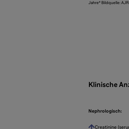
Jahre* Bildquelle: AJ
Klinische An
Nephrologisch:
Creatinine (seru