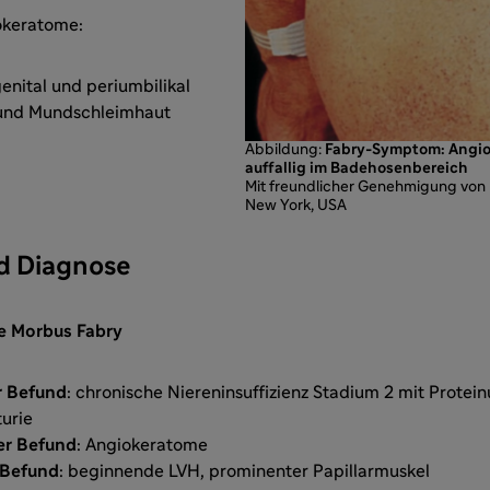
okeratome:
enital und periumbilikal
 und Mundschleimhaut
Abbildung:
Fabry-Symptom: Angio
auffallig im Badehosenbereich
Mit freundlicher Genehmigung von R
New York, USA
d Diagnose
e Morbus Fabry
r Befund
: chronische Niereninsuffizienz Stadium 2 mit Protein
urie
er Befund
: Angiokeratome
 Befund
: beginnende LVH, prominenter Papillarmuskel