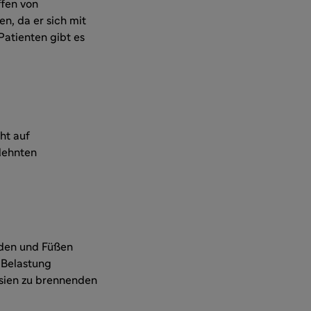
fen von
n, da er sich mit
Patienten gibt es
ht auf
dehnten
nden und Füßen
 Belastung
esien zu brennenden
n