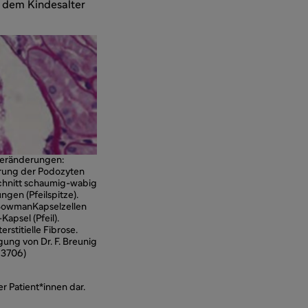
t dem Kindesalter
 Veränderungen:
erung der Podozyten
schnitt schaumig-­wabig
gen (Pfeilspitze).
Bowman­Kapselzellen
apsel (Pfeil).
rstitielle Fibrose.
gung von Dr. F. Breunig
. 3706)
r Patient*innen dar.