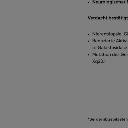
Neurologischer 
Verdacht bestätig
Nierenbiopsie: 
Reduzierte Aktiv
α-Galaktosidase
Mutation des Gen
Xq22.1
*Bei der abgebildeten 