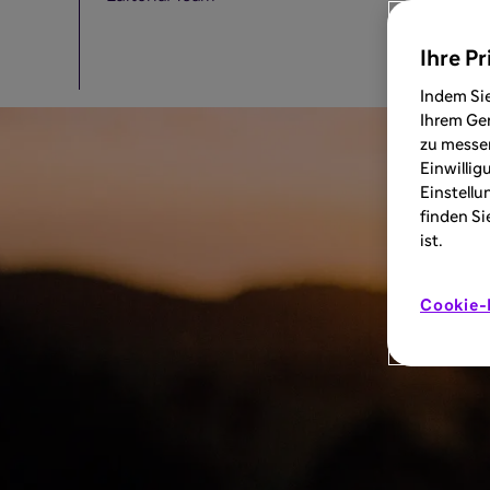
Ihre Pr
Indem Sie
Ihrem Ger
zu messen
Einwillig
Einstellu
finden Si
ist.
Cookie-