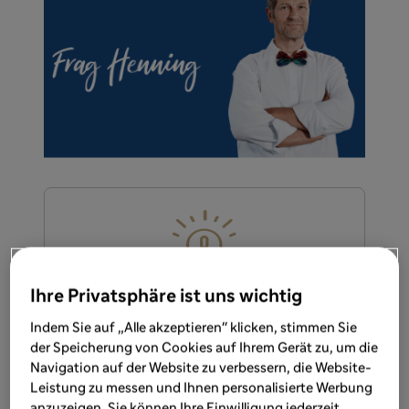
Ihre Privatsphäre ist uns wichtig
Bitte beachten Sie:
Indem Sie auf „Alle akzeptieren" klicken, stimmen Sie
Dieses Kontaktformular ist nicht für
der Speicherung von Cookies auf Ihrem Gerät zu, um die
allgemeine Therapieanfragen oder für
Navigation auf der Website zu verbessern, die Website-
die Meldung unerwünschter
Leistung zu messen und Ihnen personalisierte Werbung
Begleiterscheinungen der Therapie
anzuzeigen. Sie können Ihre Einwilligung jederzeit