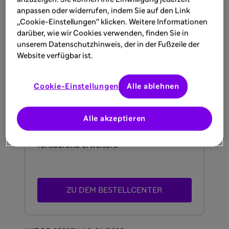
bestimmt. Bitte kontaktieren Sie dafür
anpassen oder widerrufen, indem Sie auf den Link
„Cookie-Einstellungen" klicken. Weitere Informationen
unsere
Medizinische Information
.
darüber, wie wir Cookies verwenden, finden Sie in
unserem Datenschutzhinweis, der in der Fußzeile der
Website verfügbar ist.
Ihr Bestellcenter
Cookie-Einstellungen
Alle ablehnen
Im Sanofi Bestellcenter können Sie eine
Vielzahl an Materialien kostenlos
Alle akzeptieren
bestellen und downloaden. Das Portfolio
in unserem Bestellcenter wird
fortlaufend erweitert.
ZU DEM BESTELLCENTER