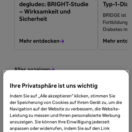
degludec: BRIGHT-Studie
Typ-1-Dia
– Wirksamkeit und
BR1DGE ist ei
Sicherheit
Fortbildungs
Diabetes mit
Autoimmunpr
Mehr entdecken
Mehr entde
Alles anzeigen
Nützliche Links
Ihre Privatsphäre ist uns wichtig
Indem Sie auf „Alle akzeptieren" klicken, stimmen Sie
der Speicherung von Cookies auf Ihrem Gerät zu, um die
Navigation auf der Website zu verbessern, die Website-
Leistung zu messen und Ihnen personalisierte Werbung
anzuzeigen. Sie können Ihre Einwilligung jederzeit
anpassen oder widerrufen, indem Sie auf den Link