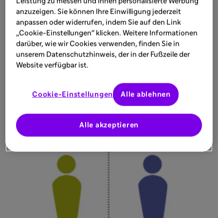
Leistung zu messen und Ihnen personalisierte Werbung
modernes, angenehmes Umfeld, um sich selbst
anzuzeigen. Sie können Ihre Einwilligung jederzeit
etwas Gutes zu tun.
anpassen oder widerrufen, indem Sie auf den Link
„Cookie-Einstellungen" klicken. Weitere Informationen
darüber, wie wir Cookies verwenden, finden Sie in
Lebenssituation in Zahlen
unserem Datenschutzhinweis, der in der Fußzeile der
Website verfügbar ist.
Cookie-Einstellungen
Alle ablehnen
Alle akzeptieren