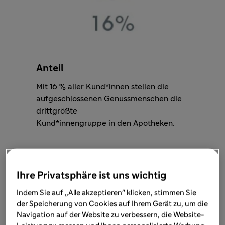
Anteil
Mit 16 % aller Kund*innen stellen die
aufgeschlossenen Genussmenschen die
drittgrößte
Kund*innengruppe in den Apotheken.
Die wichtigste Eigenschaft
Ihre Privatsphäre ist uns wichtig
Indem Sie auf „Alle akzeptieren" klicken, stimmen Sie
Dieser Kund*innen-Typ erwirbt eine breite
der Speicherung von Cookies auf Ihrem Gerät zu, um die
Palette an Produkten in verschiedenen
Navigation auf der Website zu verbessern, die Website-
Apotheken und schätzt ein