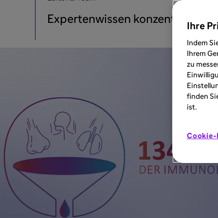
Expertenwissen konzentriert: ko
Ihre Pr
Indem Sie
Ihrem Ger
zu messen
Einwillig
Einstellu
finden Si
ist.
Cookie-