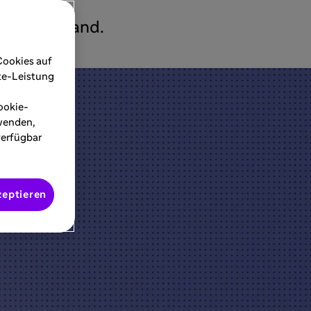
s erster Hand.
Cookies auf
ite-Leistung
ookie-
rwenden,
verfügbar
zeptieren