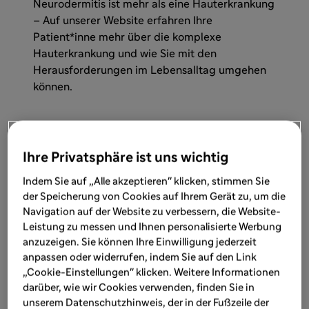
Neurodermitis ist mehr als eine Hauterkrankung
– Auf unserer Website erfahren Ihre
Patient*inne mehr über die komplexe
Hauterkrankung und wie Sie mit den
Herausforderungen im Lebensalltag umgehen
können.
Zur Patienten-Website
Ihre Privatsphäre ist uns wichtig
MAT-DE-2505024-11/2025
Indem Sie auf „Alle akzeptieren" klicken, stimmen Sie
der Speicherung von Cookies auf Ihrem Gerät zu, um die
Navigation auf der Website zu verbessern, die Website-
Leistung zu messen und Ihnen personalisierte Werbung
anzuzeigen. Sie können Ihre Einwilligung jederzeit
anpassen oder widerrufen, indem Sie auf den Link
„Cookie-Einstellungen" klicken. Weitere Informationen
darüber, wie wir Cookies verwenden, finden Sie in
unserem Datenschutzhinweis, der in der Fußzeile der