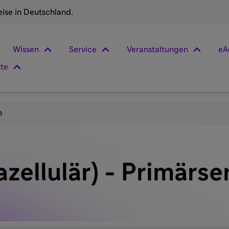
eise in Deutschland.
Wissen
Service
Veranstaltungen
eA
kte
e
zellulär) - Primärse