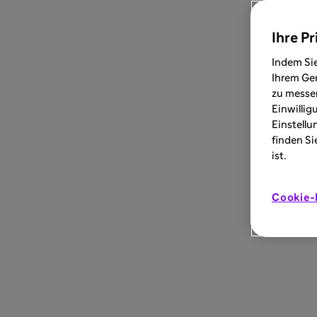
Ihre Pr
Indem Sie
Ihrem Ger
zu messen
Einwillig
Einstellu
finden Si
ist.
Cookie-