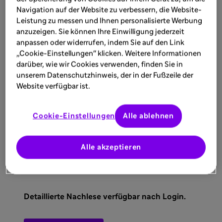
bei Diabetes
Navigation auf der Website zu verbessern, die Website-
Real-World-Daten zu PCSK9-Inhibitoren
Leistung zu messen und Ihnen personalisierte Werbung
Influenza-Impfung und kardiovaskuläre
anzuzeigen. Sie können Ihre Einwilligung jederzeit
Gesundheit
anpassen oder widerrufen, indem Sie auf den Link
„Cookie-Einstellungen" klicken. Weitere Informationen
darüber, wie wir Cookies verwenden, finden Sie in
Unter der Leitung von Prof. Dr. Ioanna Gouni-
unserem Datenschutzhinweis, der in der Fußzeile der
Berthold und Prof. Dr. Daniel Dürschmied bot
Website verfügbar ist.
das Symposium eine gelungene Mischung aus
Wissenschaft, Praxis und Networking, und
Cookie-Einstellungen
Alle ablehnen
unterstrich die Bedeutung kontinuierlicher
Forschung für eine verbesserte
Patientenversorgung.
Alle akzeptieren
Detaillierte Nachlese verfügbar nach Login.