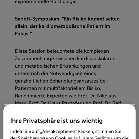
experimentelle Kardiologie.
Sanofi-Symposium: "Ein Risiko kommt selten
allein: der kardiometabolische Patient im
Fokus "
Diese Session beleuchtete die komplexen
Zusammenhänge zwischen kardiovaskulären
und metabolischen Erkrankungen und
unterstrich die Notwendigkeit eines
ganzheitlichen Behandlungsansatzes bei
Patienten mit multifaktoriellem Risiko.
Renommierte Experten wie Prof. Dr. Nikolaus
Marx, Prof. Dr. Klaus Parhofer und Prof. Dr. Ralf
Dechend präsentierten neueste Erkenntnisse zu
Themen wie
Ihre Privatsphäre ist uns wichtig
Indem Sie auf „Alle akzeptieren" klicken, stimmen Sie
Prävention von Herzkreislauf-Erkrankungen
der Speicherung von Cookies auf Ihrem Gerät zu, um die