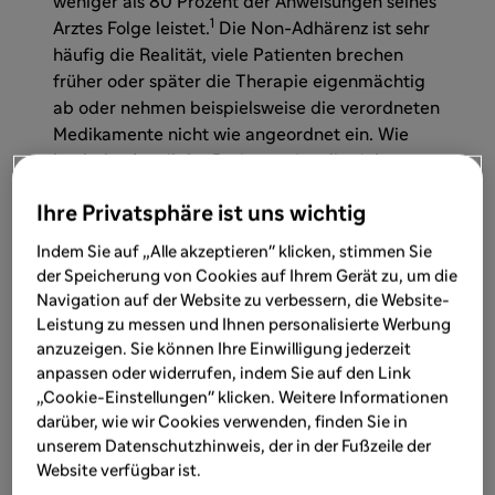
weniger als 80 Prozent der Anweisungen seines
1
Arztes Folge leistet.
Die Non-Adhärenz ist sehr
häufig die Realität, viele Patienten brechen
früher oder später die Therapie eigenmächtig
ab oder nehmen beispielsweise die verordneten
Medikamente nicht wie angeordnet ein. Wie
hoch der Anteil der Patienten ist, die sich so
verhalten, hängt von der Erkrankung ab, davon
Ihre Privatsphäre ist uns wichtig
wie lange die Therapie durchgeführt werden
soll, von der Wirkung respektive den
Indem Sie auf „Alle akzeptieren" klicken, stimmen Sie
Nebenwirkungen der Behandlung und auch von
der Speicherung von Cookies auf Ihrem Gerät zu, um die
der Frage, wie und wie häufig das jeweilige
Navigation auf der Website zu verbessern, die Website-
Medikament eingenommen werden muss.
Leistung zu messen und Ihnen personalisierte Werbung
„Leider sehen wir auch bei chronischen
anzuzeigen. Sie können Ihre Einwilligung jederzeit
Erkrankungen wie der Multiplen Sklerose, dass
anpassen oder widerrufen, indem Sie auf den Link
„Cookie-Einstellungen" klicken. Weitere Informationen
es vielen Patienten offenbar schwer fällt, die
darüber, wie wir Cookies verwenden, finden Sie in
Behandlung konsequent durchzuführen“, erklärt
unserem Datenschutzhinweis, der in der Fußzeile der
der Psychologe.
Website verfügbar ist.