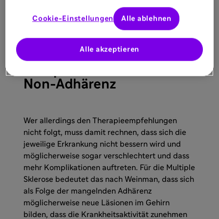
Cookie-Einstellungen
Alle ablehnen
Alle akzeptieren
Erhöhtes
Komplikationsrisiko bei
Non-Adhärenz
Wer allerdings den Therapieempfehlungen
nicht folgt, muss damit rechnen, dass sich die
jeweilige Erkrankung nicht bessern wird und
möglicherweise sogar verschlechtert und dass
mehr Komplikationen auftreten. Für die Multiple
Sklerose bedeutet das nach Weinman, dass sich
als Folge der mangelnden Adhärenz
möglicherweise neue Läsionen im Gehirn
bilden, dass die Krankheitsaktivität zunehmen