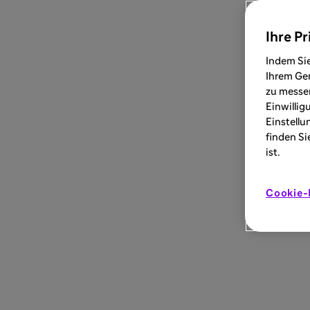
Ihre Pr
Indem Sie
Ihrem Ger
zu messen
Einwillig
Einstellu
finden Si
ist.
Cookie-