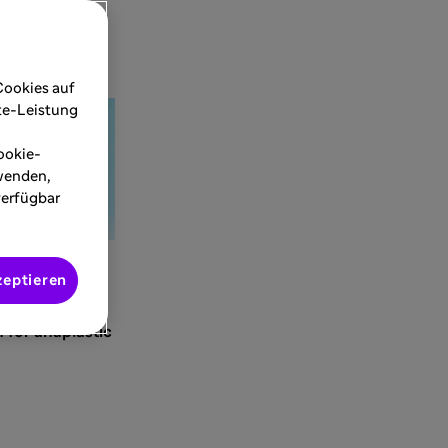
Cookies auf
ite-Leistung
ookie-
rwenden,
verfügbar
zeptieren
 for anaplastic