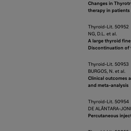
Changes in Thyrotro
therapy in patients
Thyroid-Lit. 50952
NG, D.L. et al.
A large thyroid fin
Discontinuation of
Thyroid-Lit. 50953
BURGOS, N. et al.
Clinical outcomes 
and meta-analysis
Thyroid-Lit. 50954
DE ALÂNTARA-JONES,
Percutaneous inject