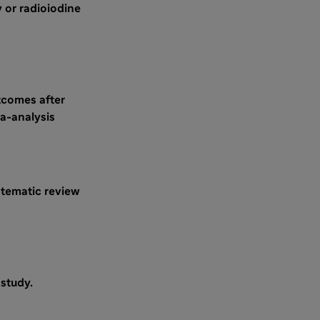
 or radioiodine
utcomes after
a-analysis
stematic review
 study.