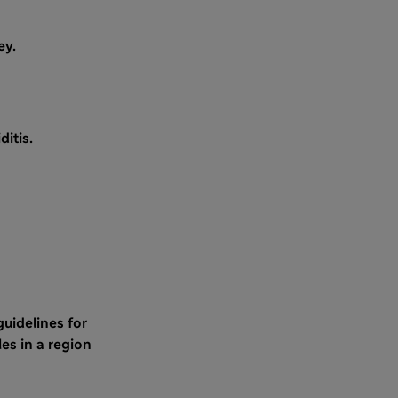
ey.
itis.
uidelines for
es in a region