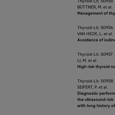
Thyroid-Lit. 50955
BÜTTNER, M. et al.
Management of thyr
Thyroid-Lit. 50956
VAN HECK, L. et al.
Avoidance of iodine
Thyroid-Lit. 50957
LI, M. et al.
High risk thyroid 
Thyroid-Lit. 50958
SEIFERT, P. et al.
Diagnostic perform
the ultrasound risk
with long history of