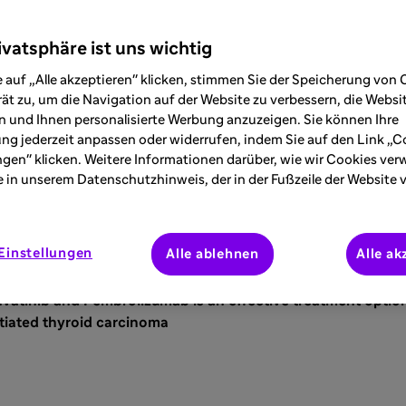
ivatsphäre ist uns wichtig
 auf „Alle akzeptieren" klicken, stimmen Sie der Speicherung von 
 SLD 245
ät zu, um die Navigation auf der Website zu verbessern, die Webs
 und Ihnen personalisierte Werbung anzuzeigen. Sie können Ihre
ung jederzeit anpassen oder widerrufen, indem Sie auf den Link „C
ngen" klicken. Weitere Informationen darüber, wie wir Cookies ve
e in unserem Datenschutzhinweis, der in der Fußzeile der Website 
Einstellungen
Alle ablehnen
Alle ak
vatinib and Pembrolizumab is an effective treatment option
ntiated thyroid carcinoma