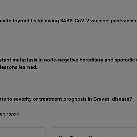
acute thyroiditis following SARS-CoV-2 vaccine: postvaccin
istant metastasis in node-negative hereditary and sporadic
lessons learned.
ate to severity or treatment prognosis in Graves‘ disease?
15.02.2022