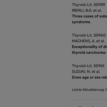
Thyroid-Lit. 50959
IREMLI, B.G. et al.
Three cases of sub
syndrome.
Thyroid-Lit. 50960
MACHENS, A. et al.
Exceptionality of d
thyroid carcinoma: 
Thyroid-Lit. 50961
SUZUKI, N. et al.
Does age or sex rel
Letzte Aktualisierung: 