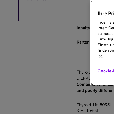
Ihre Pr
Indem Sie
Inhaltsverzeichnis
Ihrem Ger
zu messen
Einwillig
Karten SLD 245
Einstellu
finden Si
ist.
Cookie-
Thyroid-Lit. 50950
DIERKS, C. et al.
Combination of Len
and poorly differe
Thyroid-Lit. 50951
KIM, J. et al.