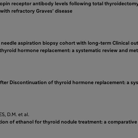
pin receptor antibody levels following total thyroidectomy
 with refractory Graves’ disease
e needle aspiration biopsy cohort with long-term Clinical o
 thyroid hormone replacement: a systematic review and met
after Discontinuation of thyroid hormone replacement: a sy
 D.M. et al.
ion of ethanol for thyroid nodule treatment: a comparative