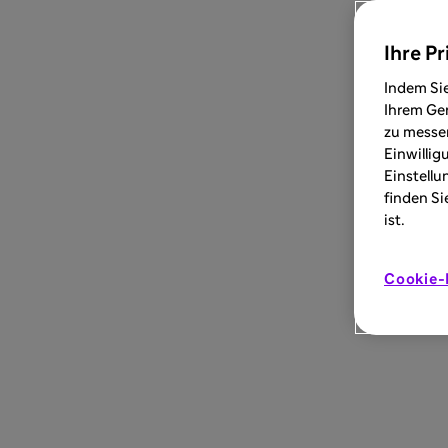
Ihre Pr
Indem Sie
Ihrem Ger
zu messen
Einwillig
Einstellu
finden Si
ist.
Cookie-