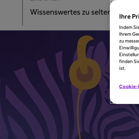
Wissenswertes zu seltenen Erkr
Ihre Pr
Indem Sie
Ihrem Ger
zu messen
Einwillig
Einstellu
finden Si
ist.
Cookie-