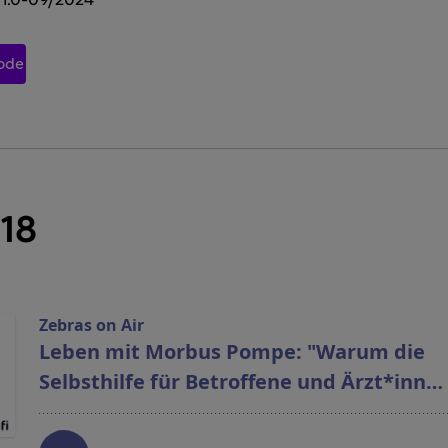
1.0-09/2024
sode
 18