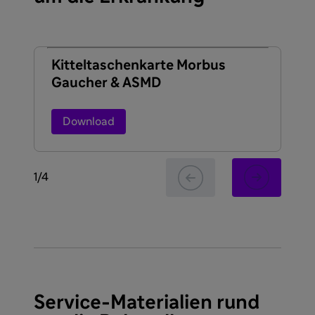
Kittel­taschen­karte Morbus
He
Gaucher & ASMD
AS
Download
1
/
4
Service-Materialien rund