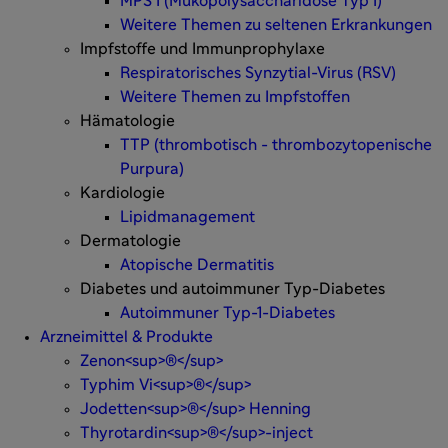
MPS I (Mukopolysaccharidose Typ I)
Weitere Themen zu seltenen Erkrankungen
Impfstoffe und Immunprophylaxe
Respiratorisches Synzytial-Virus (RSV)
Weitere Themen zu Impfstoffen
Hämatologie
TTP (thrombotisch - thrombozytopenische
Purpura)
Kardiologie
Lipidmanagement
Dermatologie
Atopische Dermatitis
Diabetes und autoimmuner Typ-Diabetes
Autoimmuner Typ-1-Diabetes
Arzneimittel & Produkte
Zenon<sup>®</sup>
Typhim Vi<sup>®</sup>
Jodetten<sup>®</sup> Henning
Thyrotardin<sup>®</sup>-inject