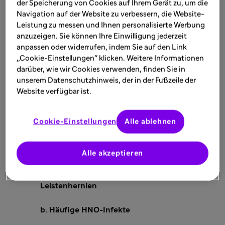
der Speicherung von Cookies auf Ihrem Gerät zu, um die
Navigation auf der Website zu verbessern, die Website-
Hepatosplenomegalie
Leistung zu messen und Ihnen personalisierte Werbung
Makroglossie
anzuzeigen. Sie können Ihre Einwilligung jederzeit
anpassen oder widerrufen, indem Sie auf den Link
„Cookie-Einstellungen" klicken. Weitere Informationen
→
Diagnosestellung MPS I im Alter von 12
darüber, wie wir Cookies verwenden, finden Sie in
Monaten
unserem Datenschutzhinweis, der in der Fußzeile der
Website verfügbar ist.
Cookie-Einstellungen
Alle ablehnen
Erste Symptome bei
Morbus Hurler-Scheie
(Beck 2014, Vijay 2005):
Alle akzeptieren
a. Nabel- /
Leistenhernien
b. Häufige HNO-Infekte