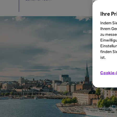
Ihre Pr
Indem Sie
Ihrem Ger
zu messen
Einwillig
Einstellu
finden Si
ist.
Cookie-