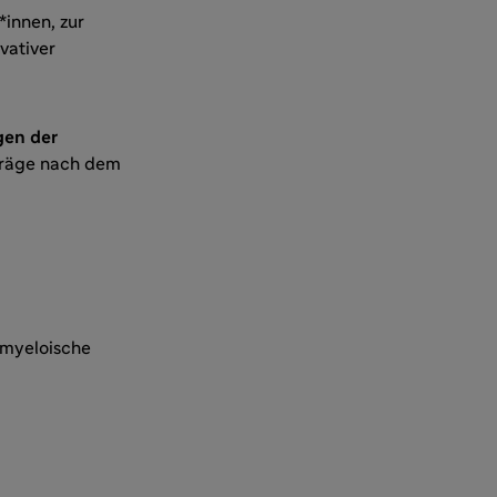
*innen, zur
vativer
gen der
träge nach dem
 myeloische