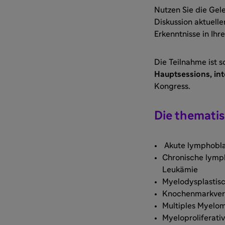
Nutzen Sie die Gel
Diskussion aktuell
Erkenntnisse in Ihre
Die Teilnahme ist s
Hauptsessions, in
Kongress.
Die themati
Akute lymphobla
Chronische lymp
Leukämie
Myelodysplastis
Knochenmarkvers
Multiples Myelo
Myeloproliferati