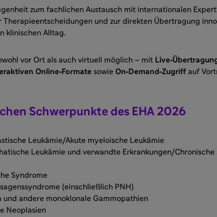
egenheit zum fachlichen Austausch mit internationalen Expert
er Therapieentscheidungen und zur direkten Übertragung inno
n klinischen Alltag.
owohl vor Ort als auch virtuell möglich – mit
Live‑Übertragun
teraktiven Online‑Formate
sowie
On‑Demand‑Zugriff
auf Vor
schen Schwerpunkte des EHA 2026
stische Leukämie/Akute myeloische Leukämie
hatische Leukämie und verwandte Erkrankungen/Chronische
che Syndrome
agenssyndrome (einschließlich PNH)
m und andere monoklonale Gammopathien
ve Neoplasien