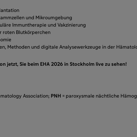
antation
tammzellen und Mikroumgebung
luläre Immuntherapie und Vakzinierung
r roten Blutkörperchen
nomie
en, Methoden und digitale Analysewerkzeuge in der Hämatol
on jetzt, Sie beim EHA 2026 in Stockholm live zu sehen!
matology Association;
PNH
= paroxysmale nächtliche Hämogl