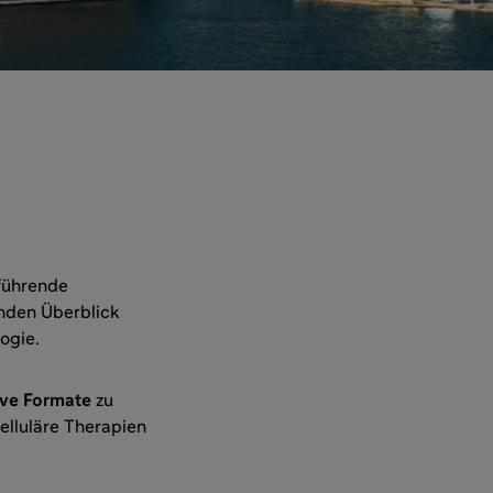
führende
nden Überblick
ogie.
ive Formate
zu
lluläre Therapien