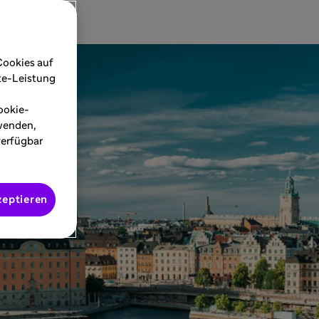
Cookies auf
ite-Leistung
ookie-
rwenden,
verfügbar
zeptieren