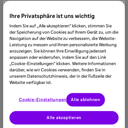
Sie möchten wissen, ob das gewünschte
Produkt von Sanofi verfügbar ist? Dann
Ihre Privatsphäre ist uns wichtig
schauen Sie gern hier vorbei!
Indem Sie auf „Alle akzeptieren" klicken, stimmen Sie
Herunterladen
der Speicherung von Cookies auf Ihrem Gerät zu, um die
Navigation auf der Website zu verbessern, die Website-
Leistung zu messen und Ihnen personalisierte Werbung
anzuzeigen. Sie können Ihre Einwilligung jederzeit
SERVICE
anpassen oder widerrufen, indem Sie auf den Link
„Cookie-Einstellungen" klicken. Weitere Informationen
19.11.2025
darüber, wie wir Cookies verwenden, finden Sie in
NUB-Portal
unserem Datenschutzhinweis, der in der Fußzeile der
Website verfügbar ist.
Profitieren Sie von unseren vorgefertigten
.nub-Dateien für einen reibungslosen und
Cookie-Einstellungen
Alle ablehnen
zeitsparenden Antragsprozess.
Mehr entdecken
Alle akzeptieren