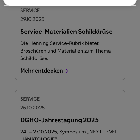
SERVICE
29.10.2025
Service-Materialien Schilddrüse
Die Henning Service-Rubrik bietet
Broschüren und Materialien zum Thema
Schilddrüse.
Mehr entdecken
SERVICE
25.10.2025
DGHO-Jahrestagung 2025
24. – 27.10.2025, Symposium „NEXT LEVEL
HÄMATOLOGIE“