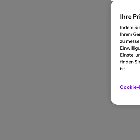
Ihre Pr
Indem Sie
Ihrem Ger
zu messen
Einwillig
Einstellu
finden Si
ist.
Cookie-