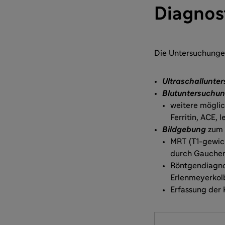
Diagnos
Die Untersuchungen
Ultraschallunte
Blutuntersuchu
weitere möglic
Ferritin, ACE, 
Bildgebung
zum 
MRT (T1-gewic
durch Gaucher
Röntgendiagnos
Erlenmeyerkol
Erfassung der