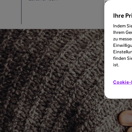
Ihre Pr
Indem Sie
Ihrem Ger
zu messen
Einwillig
Einstellu
finden Si
ist.
Cookie-