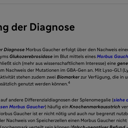
ng der Diagnose
er Diagnose
Morbus Gaucher erfolgt über den Nachweis eine
zyms
Glukozerebrosidase
im Blut mittels eines
Morbus Gauche
hließt sich (mehr aus wissenschaftlichem Interesse) eine
gene
m Nachweis der Mutationen im GBA-Gen an. Mit Lyso-GL1 (L
Aktivität stehen zudem zwei
Biomarker
zur Verfügung, die in u
4
usätzlich genutzt werden können.
k auf andere Differenzialdiagnosen der Splenomegalie (
siehe 
osen Morbus Gaucher
) häufig ein
Knochenmarkausstrich
ver
rbus Gaucher ist er nicht nötig und auch nur begrenzt nutzba
nder Nachweis von Speicherzellen einen Morbus Gaucher nicht 
nochenmark verteilt sein können (
falsch-negativer Befund
–