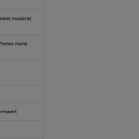
 meist moderat
t*innen meist
ormwert