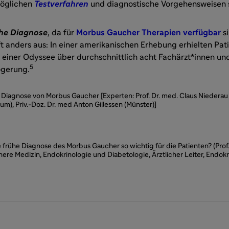
möglichen
Testverfahren
und diagnostische Vorgehensweisen se
ühe Diagnose
, da für
Morbus Gaucher Therapien verfügbar
si
oft anders aus: In einer amerikanischen Erhebung erhielten Pat
 einer Odyssee über durchschnittlich acht Fachärzt*innen und
5
ögerung.
 Diagnose von Morbus Gaucher [Experten: Prof. Dr. med. Claus Niederau 
m), Priv.-Doz. Dr. med Anton Gillessen (Münster)]
e frühe Diagnose des Morbus Gaucher so wichtig für die Patienten? (Prof.
nnere Medizin, Endokrinologie und Diabetologie, Ärztlicher Leiter, End