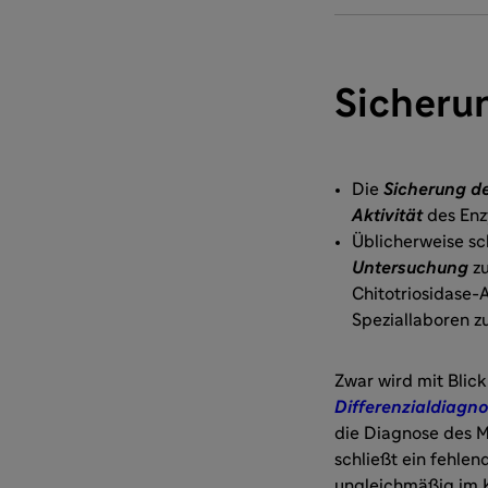
Sicheru
Die
Sicherung d
Aktivität
des En
Üblicherweise sc
Untersuchung
zu
Chitotriosidase-
Speziallaboren z
Zwar wird mit Blic
Differenzialdiagn
die Diagnose des Mo
schließt ein fehle
ungleichmäßig im K