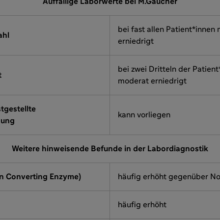
Auffällige Laborwerte bei M.Gaucher
bei fast allen Patient*innen
ahl
erniedrigt
bei zwei Dritteln der Patien
t
moderat erniedrigt
tgestellte
kann vorliegen
gung
Weitere hinweisende Befunde in der Labordiagnostik
n Converting Enzyme)
häufig erhöht gegenüber N
häufig erhöht