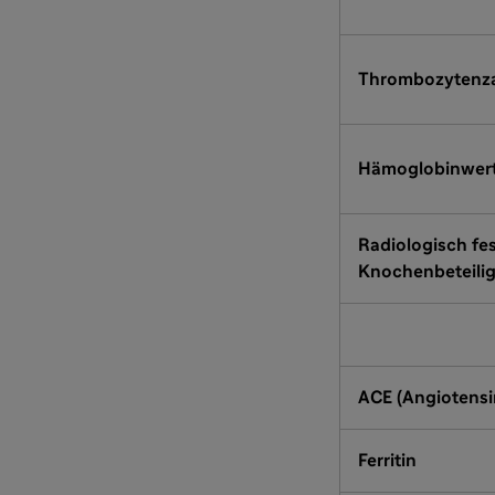
Thrombozytenz
Hämoglobinwer
Radiologisch fes
Knochenbeteili
ACE (Angiotensi
Ferritin