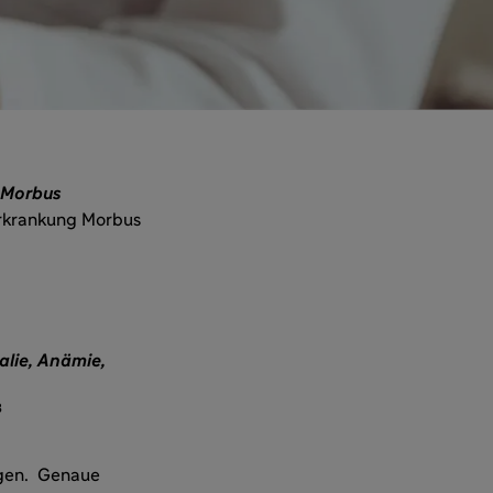
 Morbus
Erkrankung Morbus
lie, Anämie,
3
lgen. Genaue