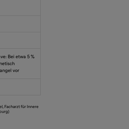
ave: Bei etwa 5 %
netisch
angel vor
l, Facharzt für Innere
burg)