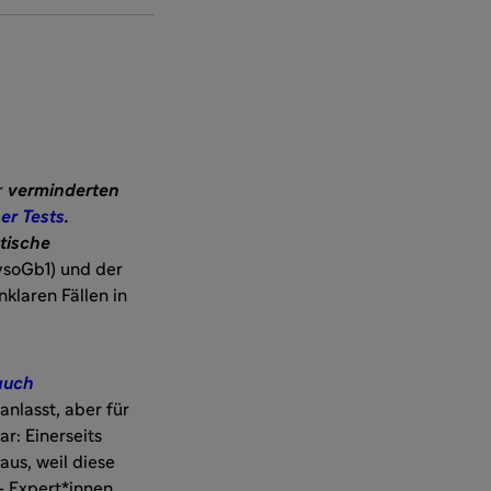
r
verminderten
r Tests
.
tische
ysoGb1) und der
nklaren Fällen in
auch
anlasst, aber für
r: Einerseits
aus, weil diese
 Expert*innen