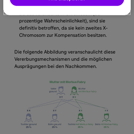
und ein X-Chromosom von der Mutter. Erben
sie das veränderte X-Chromosom (50-
prozentige Wahrscheinlichkeit), sind sie
definitiv betroffen, da sie kein zweites X-
Chromosom zur Kompensation besitzen.
Die folgende Abbildung veranschaulicht diese
Vererbungsmechanismen und die möglichen
Ausprägungen bei den Nachkommen.