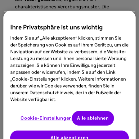
charakteristisches Vererbungsmuster. Die
erkrankte Mutter besitzt ein verändertes X-
Chromosom (mit der Fabry-Mutation) und ein
Ihre Privatsphäre ist uns wichtig
gesundes X-Chromosom. Der gesunde Vater
trägt ein normales X-Chromosom und ein Y-
Indem Sie auf „Alle akzeptieren" klicken, stimmen Sie
Chromosom.
der Speicherung von Cookies auf Ihrem Gerät zu, um die
Navigation auf der Website zu verbessern, die Website-
Leistung zu messen und Ihnen personalisierte Werbung
Bei jeder Schwangerschaft besteht eine
50-
anzuzeigen. Sie können Ihre Einwilligung jederzeit
prozentige Wahrscheinlichkeit
, dass das Kind
anpassen oder widerrufen, indem Sie auf den Link
das veränderte X-Chromosom der Mutter erbt.
„Cookie-Einstellungen" klicken. Weitere Informationen
Dies bedeutet:
darüber, wie wir Cookies verwenden, finden Sie in
unserem Datenschutzhinweis, der in der Fußzeile der
Website verfügbar ist.
Töchter
erhalten immer ein X-Chromosom
vom Vater (gesund) und eines von der Mutter.
Mit 50-prozentiger Wahrscheinlichkeit erben
Cookie-Einstellungen
Alle ablehnen
sie das veränderte X-Chromosom und können
erkranken oder Trägerinnen sein.
Alle akzeptieren
Söhne
erhalten das Y-Chromosom vom Vater