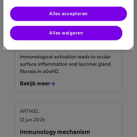
Alles accepteren
ARTIKEL
Alles weigeren
12 jun 2026
Effect of cGVHD
Immunological activation leads to ocular
surface inflammation and lacrimal gland
fibrosis in oGvHD.
Bekijk meer
ARTIKEL
12 jun 2026
Immunology mechanism