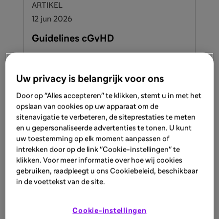
ARTIKEL
12 jun 2026
Guidelines cGvHD
Aim of cGvHD treatment and general
considerations
Uw privacy is belangrijk voor ons
Bekijk meer
Door op "Alles accepteren" te klikken, stemt u in met het
opslaan van cookies op uw apparaat om de
sitenavigatie te verbeteren, de siteprestaties te meten
en u gepersonaliseerde advertenties te tonen. U kunt
ARTIKEL
uw toestemming op elk moment aanpassen of
12 jun 2026
intrekken door op de link "Cookie-instellingen" te
klikken. Voor meer informatie over hoe wij cookies
cGVHD criteria
gebruiken, raadpleegt u ons Cookiebeleid, beschikbaar
in de voettekst van de site.
cGvHD is characterized by a combination
of tissue inflammation and fibrosis
Cookie-instellingen
Bekijk meer