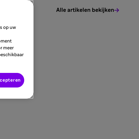
Alle artikelen bekijken
es op uw
moment
or meer
beschikbaar
ccepteren