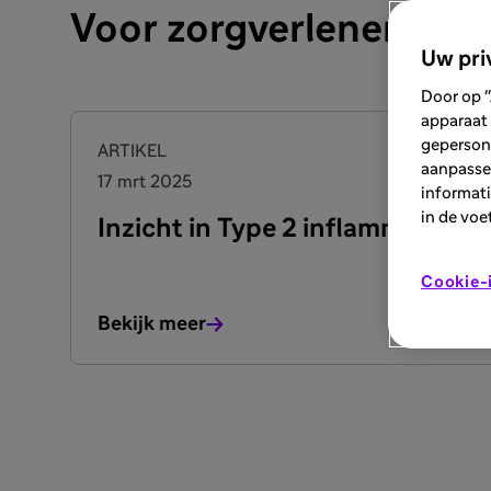
Voor zorgverleners
Uw pri
Door op "
apparaat 
geperson
ARTIKEL
aanpassen
17 mrt 2025
informati
in de voe
Inzicht in Type 2 inflammatie
Cookie-i
Bekijk meer