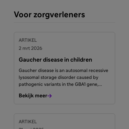
Voor zorgverleners
ARTIKEL
2 mrt 2026
Gaucher disease in children
Gaucher disease is an autosomal recessive
lysosomal storage disorder caused by
pathogenic variants in the GBA1 gene,
resulting in deficient activity of the enzyme
Bekijk meer
acid β glucosidase.
ARTIKEL