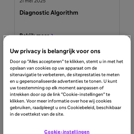
21 mei 2025
Diagnostic Algorithm
Bekijk meer
Uw privacy is belangrijk voor ons
Door op "Alles accepteren" te klikken, stemt u in met het
ARTIKEL
opslaan van cookies op uw apparaat om de
21 mei 2025
sitenavigatie te verbeteren, de siteprestaties te meten
en u gepersonaliseerde advertenties te tonen. U kunt
Diagnostic and confirmation
uw toestemming op elk moment aanpassen of
testing
intrekken door op de link "Cookie-instellingen" te
klikken. Voor meer informatie over hoe wij cookies
Gaucher disease is rare and has signs and
gebruiken, raadpleegt u ons Cookiebeleid, beschikbaar
symptoms that can be confused with those
in de voettekst van de site.
of many other diseases. However, some
tests allow the definitive diagnosis of the
Bekijk meer
disease.
Cookie-instellingen