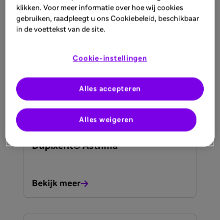
Antwoorden op veel gestelde
klikken. Voor meer informatie over hoe wij cookies
vragen over het RS-virus bij
gebruiken, raadpleegt u ons Cookiebeleid, beschikbaar
baby's en Beyfortus®
in de voettekst van de site.
Cookie-instellingen
Bekijk meer
Alles accepteren
ARTIKEL
Alles weigeren
10 sep 2025
Dupixent® Asthma
Bekijk meer