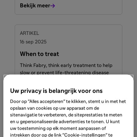
Bekijk meer
ARTIKEL
16 sep 2025
When to treat
Think Fabry, think early treatment to help
slow or prevent life-threatening disease
1,2
progression.
Uw privacy is belangrijk voor ons
Bekijk meer
Door op "Alles accepteren" te klikken, stemt u in met het
opslaan van cookies op uw apparaat om de
sitenavigatie te verbeteren, de siteprestaties te meten
ARTIKEL
en u gepersonaliseerde advertenties te tonen. U kunt
16 sep 2025
uw toestemming op elk moment aanpassen of
intrekken door op de link "Cookie-instellingen" te