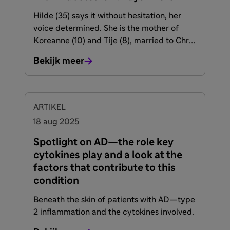
Hilde (35) says it without hesitation, her
voice determined. She is the mother of
Koreanne (10) and Tije (8), married to Chris,
and lives in Uithuizen, the northernmost
Bekijk meer
point of the Netherlands. Their lives
changed forever when their son Tije, then
four years old, was diagnosed with type 1
diabetes.
ARTIKEL
18 aug 2025
Spotlight on AD—the role key
cytokines play and a look at the
factors that contribute to this
condition
Beneath the skin of patients with AD—type
2 inflammation and the cytokines involved.