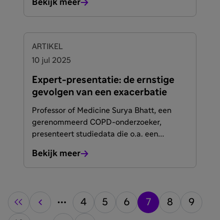
Bekijk meer
ARTIKEL
10 jul 2025
Expert-presentatie: de ernstige
gevolgen van een exacerbatie
Professor of Medicine Surya Bhatt, een
gerenommeerd COPD-onderzoeker,
presenteert studiedata die o.a. een
verhoogd recidief-risico en verhoogde
Bekijk meer
mortaliteit na een exacerbatie aantonen:
4
5
6
7
8
9