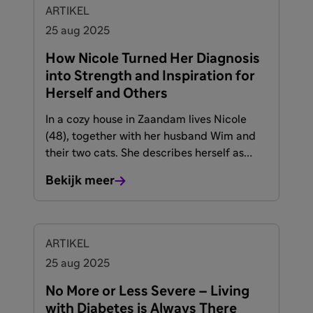
ARTIKEL
25 aug 2025
How Nicole Turned Her Diagnosis
into Strength and Inspiration for
Herself and Others
In a cozy house in Zaandam lives Nicole
(48), together with her husband Wim and
their two cats. She describes herself as
adventurous and sporty, with a passion for
Bekijk meer
painting and exploring nature during her
travels. But behind that positive
appearance lies a lifelong challenge: since
the age of six, Nicole has lived with type 1
ARTIKEL
diabetes. It has shaped her life, both
25 aug 2025
personally and professionally, but it has
never stopped her from exploring new
No More or Less Severe – Living
paths.
with Diabetes is Always There