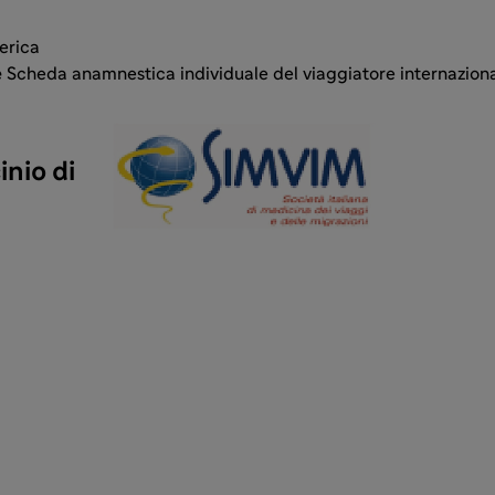
erica
e
Scheda anamnestica individuale del viaggiatore internazion
inio di