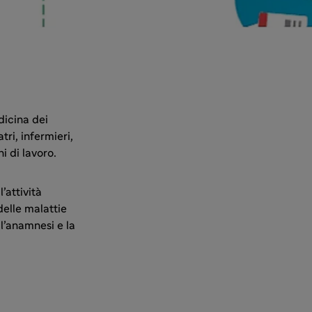
edicina dei
ri, infermieri,
i di lavoro.
’attività
delle malattie
 l’anamnesi e la