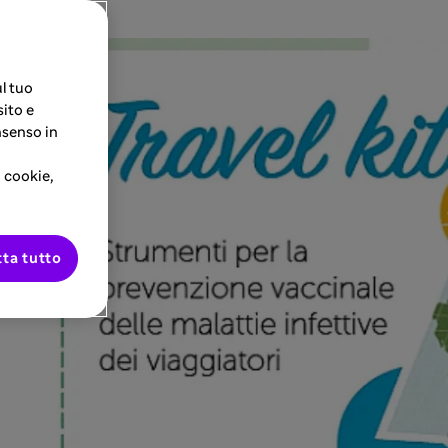
l tuo
sito e
nsenso in
i cookie,
ta tutto