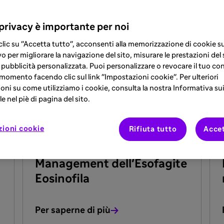
 privacy è importante per noi
lic su "Accetta tutto", acconsenti alla memorizzazione di cookie su
o per migliorare la navigazione del sito, misurare le prestazioni del 
 pubblicità personalizzata. Puoi personalizzare o revocare il tuo co
 momento facendo clic sul link "Impostazioni cookie". Per ulteriori
oni su come utilizziamo i cookie, consulta la nostra Informativa su
e nel piè di pagina del sito.
RISORSA
10 mar 2026
zioni cookie
Rifiuta tutto
Accet
Gli esperti rispondono:
Management dell'Esofagite
Eosinofila
Per saperne di più