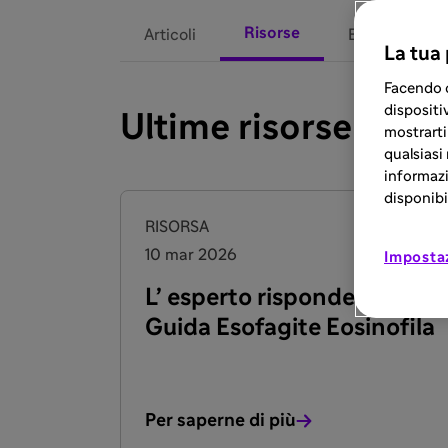
Risorse
Articoli
Eventi
La tua
Facendo c
dispositiv
Ultime risorse
mostrarti
qualsiasi
informazi
disponibil
RISORSA
10 mar 2026
Imposta
L’ esperto risponde: Linee
Guida Esofagite Eosinofila
Per saperne di più