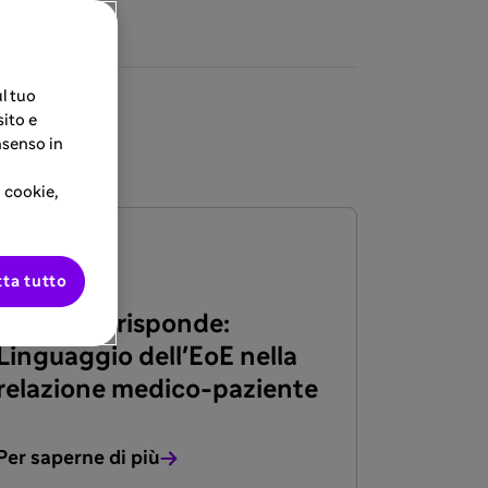
l tuo
sito e
nsenso in
i cookie,
RISORSA
10 mar 2026
ta tutto
L' esperto risponde:
Linguaggio dell'EoE nella
relazione medico-paziente
Per saperne di più