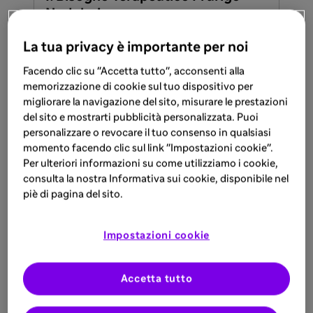
Nodularis
La tua privacy è importante per noi
Per saperne di più
Facendo clic su "Accetta tutto", acconsenti alla
memorizzazione di cookie sul tuo dispositivo per
migliorare la navigazione del sito, misurare le prestazioni
del sito e mostrarti pubblicità personalizzata. Puoi
ARTICOLO
personalizzare o revocare il tuo consenso in qualsiasi
momento facendo clic sul link "Impostazioni cookie".
11 feb 2025
Per ulteriori informazioni su come utilizziamo i cookie,
Burden di Patologia Prurigo
consulta la nostra Informativa sui cookie, disponibile nel
Nodularis
piè di pagina del sito.
Impostazioni cookie
Per saperne di più
Accetta tutto