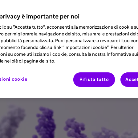
 l'ospite
 privacy è importante per noi
lic su "Accetta tutto", acconsenti alla memorizzazione di cookie su
o per migliorare la navigazione del sito, misurare le prestazioni del 
 pubblicità personalizzata. Puoi personalizzare o revocare il tuo co
 momento facendo clic sul link "Impostazioni cookie". Per ulteriori
la gestione della malattia cronica del trap
oni su come utilizziamo i cookie, consulta la nostra Informativa su
le morbilità associate e migliorare la quali
e nel piè di pagina del sito.
zioni cookie
Rifiuta tutto
Accet