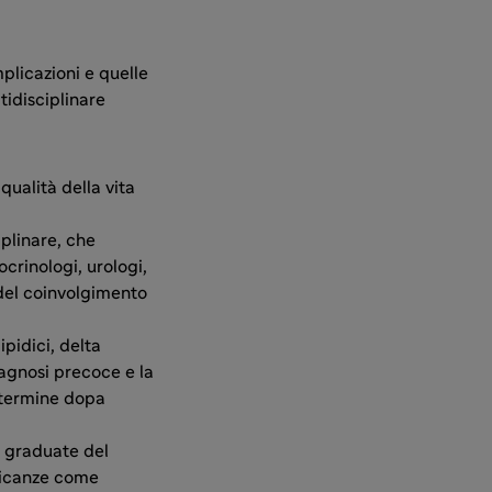
plicazioni e quelle
tidisciplinare
qualità della vita
plinare, che
ocrinologi, urologi,
 del coinvolgimento
ipidici, delta
iagnosi precoce e la
 termine dopa
e graduate del
plicanze come