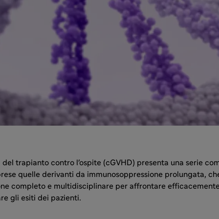
 del trapianto contro l'ospite (cGVHD) presenta una serie co
ese quelle derivanti da immunosoppressione prolungata, ch
one completo e multidisciplinare per affrontare efficacement
e gli esiti dei pazienti.