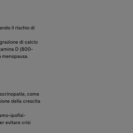
do il rischio di
grazione di calcio
itamina D (800-
in menopausa.
docrinopatie, come
ione della crescita
amo-ipofisi-
r evitare crisi