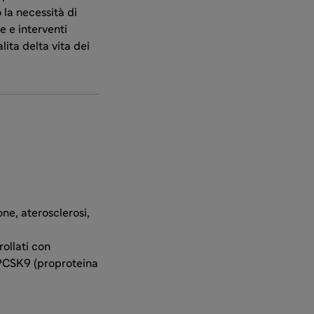
 la necessità di
e e interventi
alita delta vita dei
ne, aterosclerosi,
rollati con
a PCSK9 (proproteina