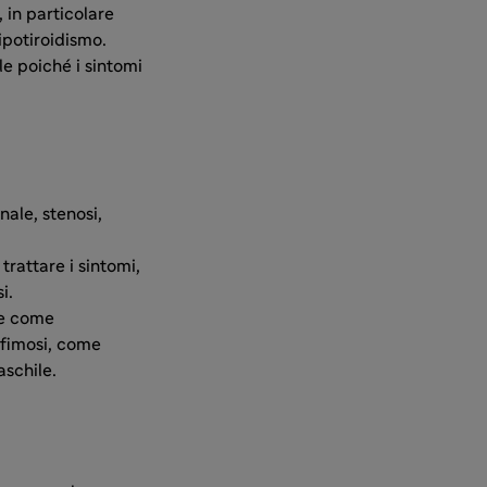
 in particolare
ipotiroidismo.
le poiché i sintomi
ale, stenosi,
trattare i sintomi,
i.
te come
 fimosi, come
aschile.