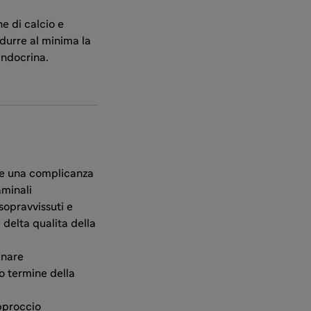
ne di calcio e
durre al minima la
endocrina.
) e una complicanza
aminali
opravvissuti e
 delta qualita della
inare
go termine della
pproccio