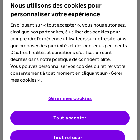
ÉVÉNEMENT
Nous utilisons des cookies pour
6 févr. 2025
personnaliser votre expérience
20e Congrès Francophone
En cliquant sur « tout accepter », vous nous autorisez,
d'Allergologie (CFA)
ainsi que nos partenaires, à utiliser des cookies pour
comprendre l’expérience utilisateurs sur notre site, ainsi
Découvrez le programme de notre
que proposer des publicités et des contenus pertinents.
symposium CFA 2025
D'autres finalités et conditions d'utilisation sont
décrites dans notre politique de confidentialité.
En savoir plus
Vous pouvez personnaliser vos cookies ou retirer votre
consentement à tout moment en cliquant sur «Gérer
mes cookies ».
ÉVÉNEMENT
4 nov. 2024
Gérer mes cookies
CPLF 2025, Marseille
Tout accepter
Découvrez les orateurs et modérateurs de
nos symposia au CPLF 2025, se déroulant
du 24 au 26 janvier 2025 à Marseille.
Tout refuser