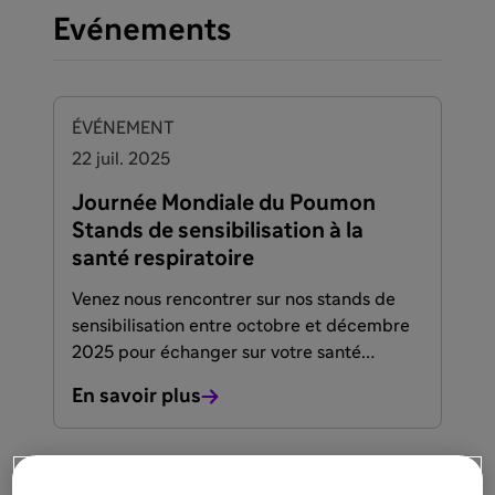
Evénements
ÉVÉNEMENT
22 juil. 2025
Journée Mondiale du Poumon
Stands de sensibilisation à la
santé respiratoire
Venez nous rencontrer sur nos stands de
sensibilisation entre octobre et décembre
2025 pour échanger sur votre santé
respiratoire.
En savoir plus