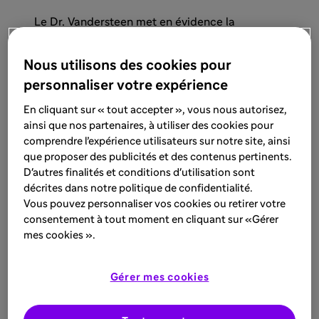
Le Dr. Vandersteen met en évidence la
différence entre le sens de l'odorat et le goût,
soulignant que la rétro-olfaction est nécessaire
Nous utilisons des cookies pour
pour percevoir les saveurs alimentaires.
personnaliser votre expérience
En cliquant sur « tout accepter », vous nous autorisez,
ainsi que nos partenaires, à utiliser des cookies pour
comprendre l’expérience utilisateurs sur notre site, ainsi
que proposer des publicités et des contenus pertinents.
D'autres finalités et conditions d'utilisation sont
2. Les causes des troubles
décrites dans notre politique de confidentialité.
olfactifs de la PNS
Vous pouvez personnaliser vos cookies ou retirer votre
consentement à tout moment en cliquant sur «Gérer
mes cookies ».
Gérer mes cookies
Le tabagisme est la première cause
d'hyposmie dans le monde.