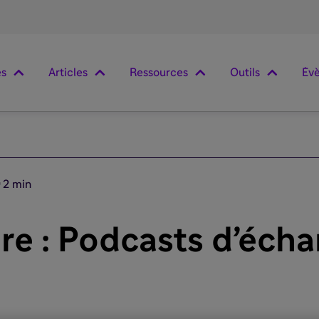
es
Articles
Ressources
Outils
Év
2 min
re : Podcasts d’éch