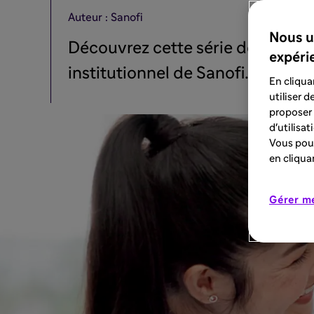
Auteur : Sanofi
Nous u
Découvrez cette série de podcast
expéri
institutionnel de Sanofi. Plongez
En cliqua
utiliser 
proposer 
d'utilisa
Vous pouv
en cliqua
Gérer m