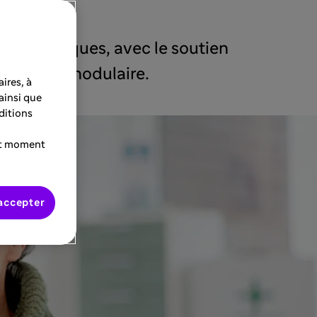
hérapeutiques, avec le soutien
e prurigo nodulaire.
ires, à
 ainsi que
ditions
ut moment
accepter