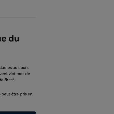
ue du
aladies au cours
uvent victimes de
de Brest
.
peut être pris en