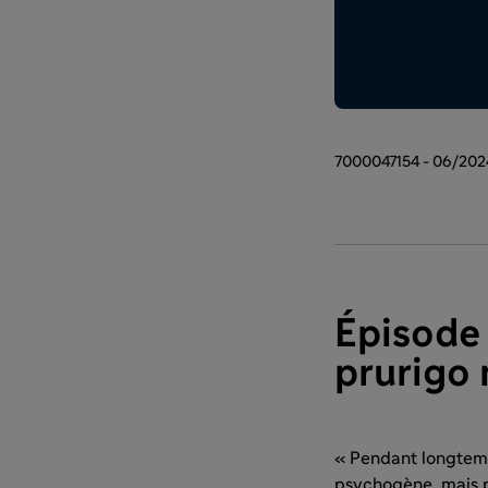
7000047154 - 06/202
Épisode 
prurigo 
« Pendant longtemp
psychogène, mais p