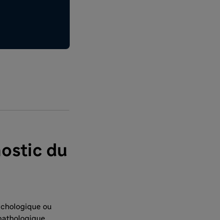
nostic du
ychologique ou
opathologique