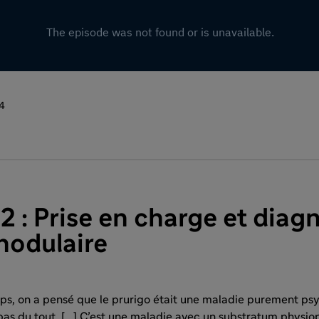
4
2 : Prise en charge et diag
nodulaire
s, on a pensé que le prurigo était une maladie purement ps
as du tout. [...] C’est une maladie avec un substratum physi