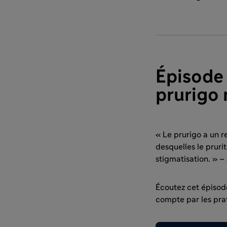
Épisode 
prurigo 
« Le prurigo a un r
desquelles le prurit
stigmatisation. » –
Écoutez cet épisod
compte par les prat