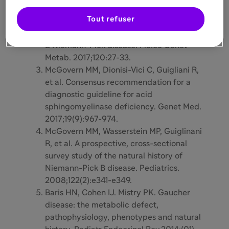
and B Niemann-Pick disease. Molec Genet
Tout refuser
Metab.2017;12(41):1-13.
Schumchman E, Desnick RJ. Types A and
B Niemann-Pick disease. Molec Genet
Metab. 2017;120:27-33.
McGovern MM, Dionisi-Vici C, Guigliani R,
et al. Consensus recommendation for a
diagnostic guideline for acid
sphingomyelinase deficiency. Genet Med.
2017;19(9):967-974.
McGovern MM, Wasserstein MP, Guiglinani
R, et al. A prospective, cross-sectional
survey study of the natural history of
Niemann-Pick B disease. Pediatrics.
2008;122(2):e341-e349.
Baris HN, Cohen IJ. Mistry PK. Gaucher
disease: the metabolic defect,
pathophysiology, phenotypes and natural