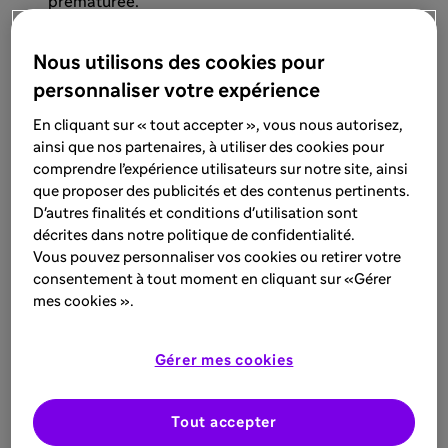
prématurée.
Découvrez cette courte vidéo pour mieux
Nous utilisons des cookies pour
comprendre l'ASMD.
personnaliser votre expérience
En cliquant sur « tout accepter », vous nous autorisez,
ainsi que nos partenaires, à utiliser des cookies pour
comprendre l’expérience utilisateurs sur notre site, ainsi
Transcription
que proposer des publicités et des contenus pertinents.
D'autres finalités et conditions d'utilisation sont
décrites dans notre politique de confidentialité.
Vous pouvez personnaliser vos cookies ou retirer votre
Références
consentement à tout moment en cliquant sur «Gérer
mes cookies ».
McGovern MM, Avetisyan R, Sanson B-J,
Lidove O. Disease manifestations and
Gérer mes cookies
burden of illness in patients with acid
sphingomyelinase deficiency (ASMD)
Orphanet J Rare Diseases. 2017;12(41):1-
Tout accepter
13.2. Schuchman E, Desnick RJ.Types A