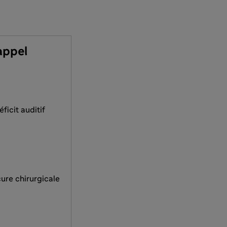
appel
ficit auditif
cure chirurgicale