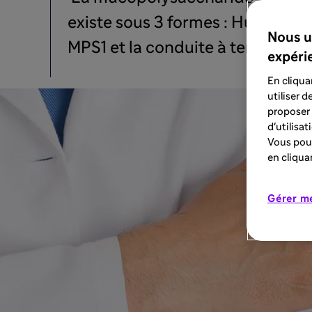
existe sous 3 formes : Hurler, Hu
Nous u
MPS1 et la conduite à tenir en ca
expéri
En cliqua
utiliser 
proposer 
d'utilisa
Vous pouv
en cliqua
Gérer m