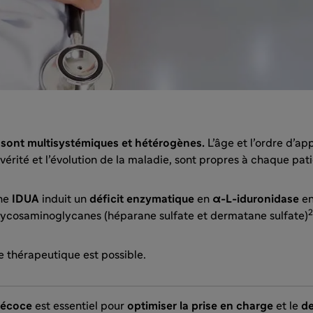
 sont multisystémiques et hétérogènes.
L’âge et l’ordre d’ap
érité et l’évolution de la maladie, sont propres à chaque pat
ne
IDUA
induit un
déficit enzymatique
en
α-L-iduronidase
en
2
ycosaminoglycanes (héparane sulfate et dermatane sulfate)
e thérapeutique est possible.
récoce
est essentiel pour
optimiser la prise en charge
et le
de