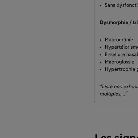
Sans dysfoncti
Dysmorphie / tra
Macrocrânie
Hypertélorism
Ensellure nas
Macroglossie
Hypertrophie g
*Liste non exhaus
4
multiples,...