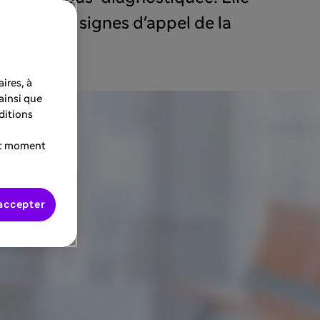
article les signes d'appel de la
ires, à
 ainsi que
ditions
ut moment
accepter