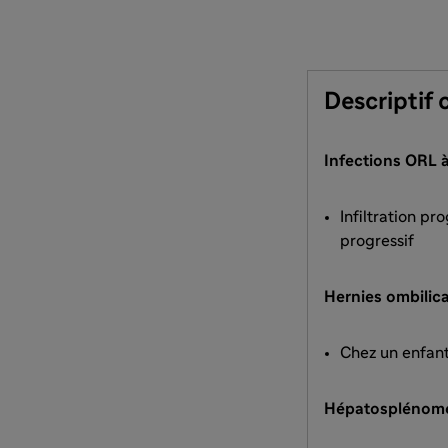
Descriptif
Infections ORL à
Infiltration pr
progressif
Hernies ombilica
Chez un enfant
Hépatosplénomé