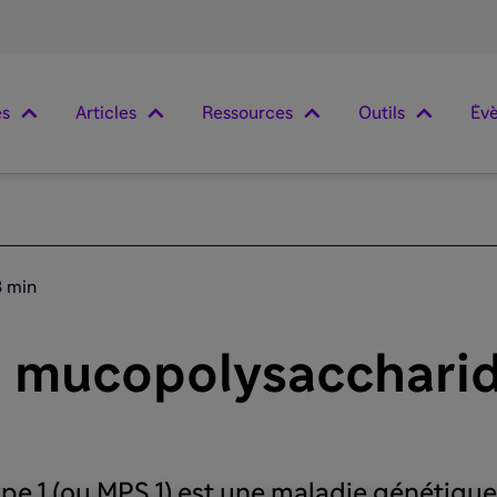
es
Articles
Ressources
Outils
Év
3 min
a mucopolysaccharid
 1 (ou MPS 1) est une maladie génétique 