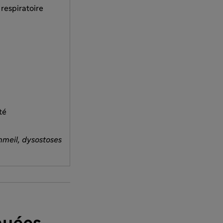
respiratoire
té
ommeil, dysostoses