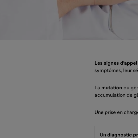
Les signes d’appel
symptômes, leur sév
La
mutation
du gè
accumulation de gl
Une prise en charg
Un
diagnostic p