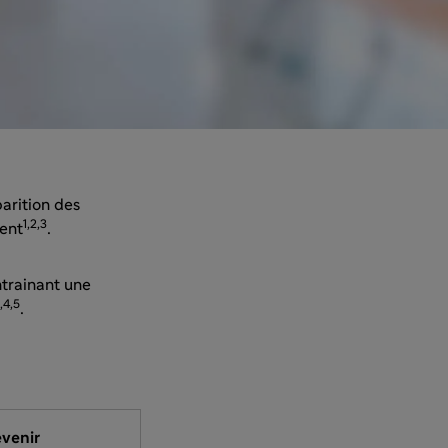
parition des
1,2,3
ient
.
trainant une
,4,5
.
venir