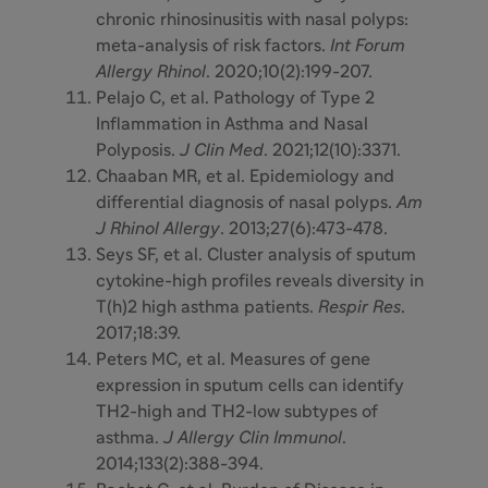
chronic rhinosinusitis with nasal polyps:
meta-analysis of risk factors.
Int Forum
Allergy Rhinol
. 2020;10(2):199-207.
Pelajo C, et al. Pathology of Type 2
Inflammation in Asthma and Nasal
Polyposis.
J Clin Med
. 2021;12(10):3371.
Chaaban MR, et al. Epidemiology and
differential diagnosis of nasal polyps.
Am
J Rhinol Allergy
. 2013;27(6):473-478.
Seys SF, et al. Cluster analysis of sputum
cytokine-high profiles reveals diversity in
T(h)2 high asthma patients.
Respir Res
.
2017;18:39.
Peters MC, et al. Measures of gene
expression in sputum cells can identify
TH2-high and TH2-low subtypes of
asthma.
J Allergy Clin Immunol
.
2014;133(2):388-394.