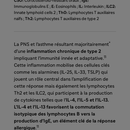
CSO:
Corticosteroid-resistant oraux ;
IgE:
Immunoglobulins E ;
E:
Eosinophils ;
IL:
Interleukin ;
ILC2:
Innate lymphoid cells 2 ;
Th0:
Lymphocytes T auxiliaires
naïfs ;
Th2:
Lymphocytes T auxiliaires de type 2
*
La PNS et l'asthme résultant majoritairement
d'une
inflammation chronique de type 2
11
impliquant l'immunité innée et adaptative.
Cette inflammation mobilise des cellules clés
comme les alarmines (IL-25, IL-33, TSLP) qui
jouent un rôle central dans l'amplification de
cette réponse mais également les lymphocytes
Th2 et les ILC2, qui participent à la production
de cytokines telles que l'
IL-4, l'IL-5 et l'IL-13.
L'IL-4 et l'IL-13 favorisent la commutation
isotypique des lymphocytes B vers la
production d'IgE, un élément clé de la réponse
11
allergique
.