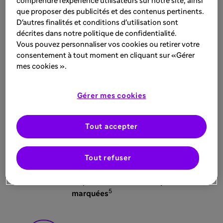
comprendre l’expérience utilisateurs sur notre site, ainsi
que proposer des publicités et des contenus pertinents.
D'autres finalités et conditions d'utilisation sont
décrites dans notre politique de confidentialité.
Vous pouvez personnaliser vos cookies ou retirer votre
consentement à tout moment en cliquant sur «Gérer
mes cookies ».
Les patients atteints à la fois d’asthme et de
PNS présentent des symptômes
plus
5,9,10*
sévères
Gérer mes cookies
Non-contrôle des symptômes
de
Tout accepter
5
l'asthme
Obstruction
des voies
5
respiratoires accrue
Tout refuser
Inflammation
des voies
respiratoires inférieures
plus
5
marquées