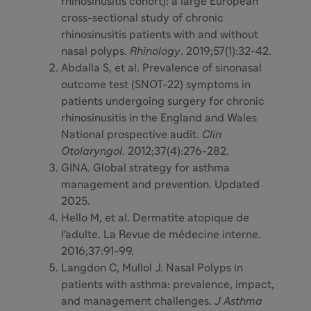
rhinosinusitis cohort): a large European
cross-sectional study of chronic
rhinosinusitis patients with and without
nasal polyps.
Rhinology
. 2019;57(1):32-42.
Abdalla S, et al. Prevalence of sinonasal
outcome test (SNOT-22) symptoms in
patients undergoing surgery for chronic
rhinosinusitis in the England and Wales
National prospective audit.
Clin
Otolaryngol
. 2012;37(4):276-282.
GINA. Global strategy for asthma
management and prevention. Updated
2025.
Hello M, et al. Dermatite atopique de
l'adulte. La Revue de médecine interne.
2016;37:91-99.
Langdon C, Mullol J. Nasal Polyps in
patients with asthma: prevalence, impact,
and management challenges.
J Asthma