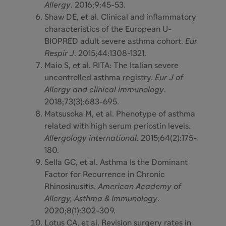
Allergy
. 2016;9:45-53.
Shaw DE, et al. Clinical and inflammatory
characteristics of the European U-
BIOPRED adult severe asthma cohort.
Eur
Respir J
. 2015;44:1308-1321.
Maio S, et al. RITA: The Italian severe
uncontrolled asthma registry.
Eur J of
Allergy and clinical immunology
.
2018;73(3):683-695.
Matsusoka M, et al. Phenotype of asthma
related with high serum periostin levels.
Allergology international
. 2015;64(2):175-
180.
Sella GC, et al. Asthma Is the Dominant
Factor for Recurrence in Chronic
Rhinosinusitis.
American Academy of
Allergy, Asthma & Immunology
.
2020;8(1):302-309.
Lotus CA, et al. Revision surgery rates in