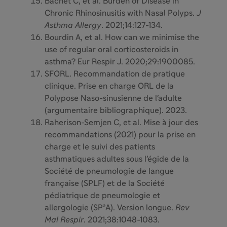
Bachet C, et al. Burden of Disease in
Chronic Rhinosinusitis with Nasal Polyps.
J
Asthma Allergy
. 2021;14:127-134.
Bourdin A, et al. How can we minimise the
use of regular oral corticosteroids in
asthma? Eur Respir J. 2020;29:1900085.
SFORL. Recommandation de pratique
clinique. Prise en charge ORL de la
Polypose Naso-sinusienne de l'adulte
(argumentaire bibliographique). 2023.
Raherison-Semjen C, et al. Mise à jour des
recommandations (2021) pour la prise en
charge et le suivi des patients
asthmatiques adultes sous l'égide de la
Société de pneumologie de langue
française (SPLF) et de la Société
pédiatrique de pneumologie et
allergologie (SP²A). Version longue.
Rev
Mal Respir
. 2021;38:1048-1083.