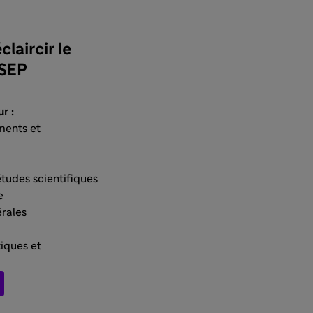
laircir le
 SEP
ur :
ments et
tudes scientifiques
e
rales
iques et