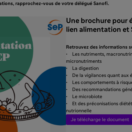
ations, rapprochez-vous de votre délégué Sanofi.
Une brochure pour éc
lien alimentation et
Retrouvez des informations s
• Les nutriments, macronutri
micronutriments
• La digestion
• De la vigilances quant aux é
• Les comportements à risqu
• Des recommandations géné
• Le microbiote
• Et des préconisations diétét
nutrionnelle
Je télécharge le document