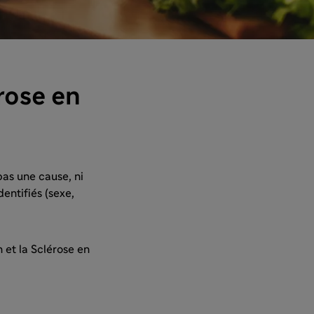
érose en
pas une cause, ni
entifiés (sexe,
 et la Sclérose en