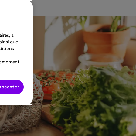
ires, à
 ainsi que
ditions
ut moment
accepter