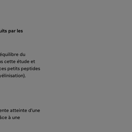
ts par les
équilibre du
ns cette étude et
ces petits peptides
élinisation).
iente atteinte d'une
râce à une