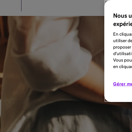
Nous u
expéri
En cliqua
utiliser 
proposer 
d'utilisa
Vous pouv
en cliqua
Gérer m