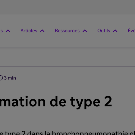
es
Articles
Ressources
Outils
Év
3 min
mmation de type 2
 de type 2 dans la bronchopneumopathie c