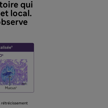
oire qui
t local.
observe
 rétrécissement