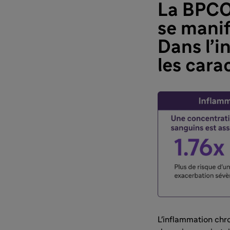
La BPCO
se manif
Dans l’i
les cara
L'inflammation chr