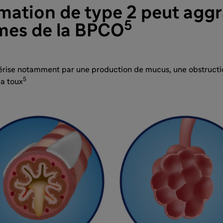
mation de type 2 peut aggr
5
es de la BPCO
érise notamment par une production de mucus, une obstructi
5
la toux
​