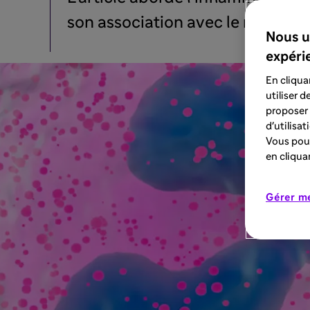
son association avec le risque d
Nous u
expéri
En cliqua
utiliser 
proposer 
d'utilisa
Vous pouv
en cliqua
Gérer m