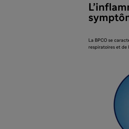
L’inflam
symptôm
​La BPCO se caract
respiratoires et de 