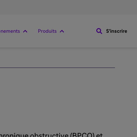
ènements
Produits
S'inscrire
hronique obstructive (BPCO) et