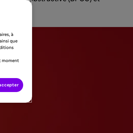
ires, à
 ainsi que
ditions
ut moment
accepter