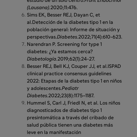
estudio de un solo centro.
Front Endocrinol
(Lausana).
2020;11:476.
Sims EK, Besser REJ, Dayan C, et
al.Detección de la diabetes tipo 1 en la
población general: Informe de situación y
perspectivas.
Diabetes.
2022;71(4):610-623.
Narendran P. Screening for type 1
diabetes: ¿Ya estamos cerca?
Diabetología.
2019;62(1):24-27.
Besser REJ, Bell KJ, Couper JJ, et al.ISPAD
clinical practice consensus guidelines
2022: Etapas de la diabetes tipo 1 en niños
y adolescentes.
Pediatr
Diabetes.
2022;23(8):1175–1187.
Hummel S, Carl J, Friedl N, et al. Los niños
diagnosticados de diabetes tipo 1
presintomática a través del cribado de
salud pública tienen una diabetes más
leve en la manifestación