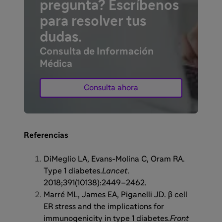
pregunta? Escríbenos
para resolver tus
dudas.
Consulta de Información
Médica
Consulta ahora
Referencias
DiMeglio LA, Evans-Molina C, Oram RA.
Type 1 diabetes.
Lancet
.
2018;391(10138):2449–2462.
Marré ML, James EA, Piganelli JD. β cell
ER stress and the implications for
immunogenicity in type 1 diabetes.
Front