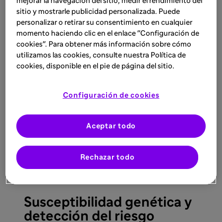
mucho antes de que
mejorar la navegación del sitio, medir el rendimiento del
sitio y mostrarle publicidad personalizada. Puede
aparezcan los síntomas
personalizar o retirar su consentimiento en cualquier
momento haciendo clic en el enlace "Configuración de
cookies". Para obtener más información sobre cómo
En general, la DT1 es una enfermedad que progresa
utilizamos las cookies, consulte nuestra Política de
cookies, disponible en el pie de página del sitio.
secuencialmente, a través de estadios identificables,
antes de la aparición de sus síntomas. El ritmo de
progresión de la DT1, desde la fase de respuesta
Configuración de cookies
autoinmune hasta la fase sintomática de la
enfermedad, varía entre los individuos y puede durar
3
desde unos pocos meses hasta décadas.
Aceptar todo
Rechazar todo
Susceptibilidad genética y
detección del riesgo