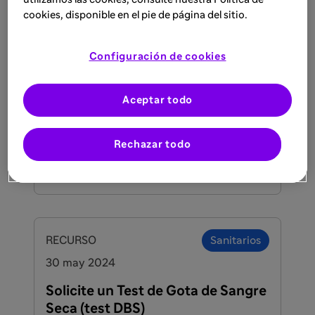
cookies, disponible en el pie de página del sitio.
RECURSO
Sanitarios
Configuración de cookies
19 dic 2025
Descifrando Pompe #3
Aceptar todo
Último número de Descifrando Pompe,
centrado en casos clínicos donde las
Rechazar todo
decisiones tempranas pueden cambiar el
curso de la enfermedad desde los primeros
Lee más
días de vida
RECURSO
Sanitarios
30 may 2024
Solicite un Test de Gota de Sangre
Seca (test DBS)