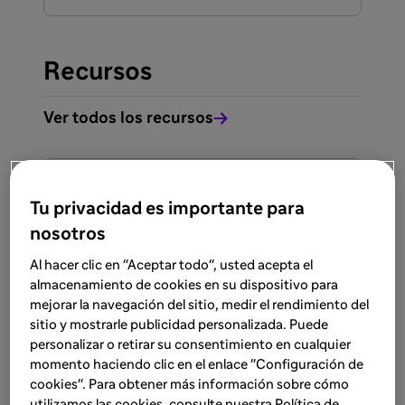
Recursos
Ver todos los recursos
RECURSO
Sanitarios
Tu privacidad es importante para
9 ene 2026
nosotros
Descifrando Pompe #4
Al hacer clic en "Aceptar todo", usted acepta el
almacenamiento de cookies en su dispositivo para
Último número de Descifrando Pompe,
mejorar la navegación del sitio, medir el rendimiento del
centrado en un caso clínico de Pompe de
sitio y mostrarle publicidad personalizada. Puede
inicio adulto donde un ingreso en UCI por
personalizar o retirar su consentimiento en cualquier
fallo respiratorio grave marca el punto de
Lee más
momento haciendo clic en el enlace "Configuración de
inflexión en el abordaje.
cookies". Para obtener más información sobre cómo
utilizamos las cookies, consulte nuestra Política de