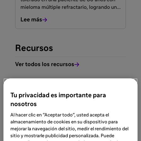
mieloma múltiple refractario, logrando una
respuesta completa mantenida durante
Lee más
más de 24 meses.
Recursos
Ver todos los recursos
RECURSO
Sanitarios
Tu privacidad es importante para
13 abr 2026
nosotros
Calendario de dosis para
Al hacer clic en "Aceptar todo", usted acepta el
Sarclisa® en la combinación
almacenamiento de cookies en su dispositivo para
Sarclisa® + VRd en 1L
mejorar la navegación del sitio, medir el rendimiento del
sitio y mostrarle publicidad personalizada. Puede
Consulta la pauta completa y accede a