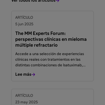
Ver todos los artículos
FACULTADOS PARA PRESCRIBIR O DISPENSAR
ARTÍCULO
5 jun 2025
The MM Experts Forum:
perspectivas clínicas en mieloma
múltiple refractario
Accede a una selección de experiencias
clínicas reales con tratamientos en las
distintas combinaciones de Isatuximab,
IsaKd e IsaPd, en pacientes con mieloma
Lee más
múltiple refractario, incluso en situaciones
de insuficiencia renal. Un espacio en el que
especialistas comparten datos y
recomendaciones clave para optimizar
FACULTADOS PARA PRESCRIBIR O DISPENSAR
ARTÍCULO
decisiones terapéuticas individualizadas.
23 may 2025