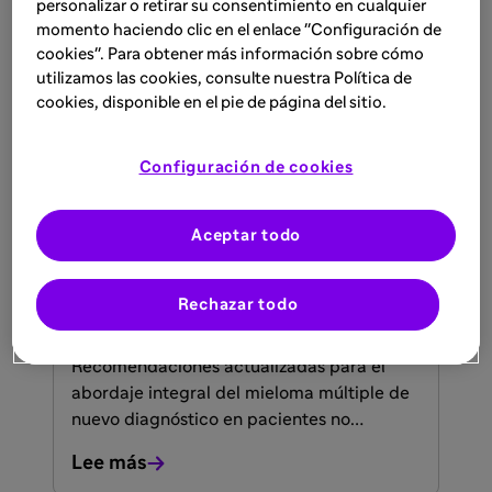
personalizar o retirar su consentimiento en cualquier
esquemas claros para la toma de
momento haciendo clic en el enlace "Configuración de
decisiones terapéuticas.
cookies". Para obtener más información sobre cómo
utilizamos las cookies, consulte nuestra Política de
Lee más
cookies, disponible en el pie de página del sitio.
Configuración de cookies
RECURSO
Sanitarios
27 mar 2026
Aceptar todo
Guía de manejo clínico de ISA-
VRD para pacientes con mieloma
Rechazar todo
múltiple
Recomendaciones actualizadas para el
abordaje integral del mieloma múltiple de
nuevo diagnóstico en pacientes no
candidatos a trasplante.
Lee más